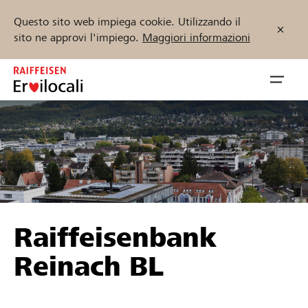
Questo sito web impiega cookie. Utilizzando il
sito ne approvi l'impiego.
Maggiori informazioni
Zum
Inhalt
Navig
springen
öffnen
Inizia ora
Trova progetti e organizzazioni
Raiffeisenbank
Sostenere
Reinach BL
Aiuto & supporto