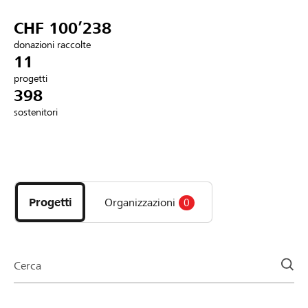
Partner / Banche Raiffeisen
CHF 100’238
donazioni raccolte
11
progetti
Collegarsi
398
sostenitori
Registrazione
Scopri
DE
FR
IT
i
progetti
Progetti
Organizzazioni
0
e
le
organizzazioni
della
Cerca
pagina