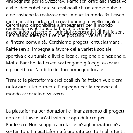
«Impegnata per la Svizzera», Raiffeisen offre alle iniziative
e alle idee pubblicate su eroilocali.ch un ampio pubblico
e ne sostiene la realizzazione. In questo modo Raiffeisen
mette in atto l'idea del crowdfunding a livello locale e
Cerchiamo disponibilità a impegnarsi per il mondo
regionale, rispettando la filosofia cooperativa.
associativo svizzero e i principi cooperativi di Raiffeisen.
Cerchiamo idee positive che possano rivelarsi utili
all'intera comunità. Cerchiamo progetti entusiasmanti.
Raiffeisen si impegna a favore della varietà sociale,
sportiva e culturale a livello locale, regionale e nazionale.
Molte Banche Raiffeisen sostengono già oggi associazioni
e progetti nell'ambito del loro impegno locale.
Tramite la piattaforma eroilocali.ch Raiffeisen vuole ora
rafforzare ulteriormente l'impegno per la regione e il
mondo associativo svizzero.
La piattaforma per donazioni e finanziamento di progetti
non costituisce un'attività a scopo di lucro per
Raiffeisen. Non si applicano tasse né agli iniziatori né ai
sostenitori. La piattaforma è gratuita per tutti gli utenti.