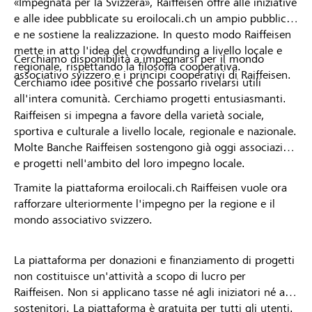
«Impegnata per la Svizzera», Raiffeisen offre alle iniziative
e alle idee pubblicate su eroilocali.ch un ampio pubblico
e ne sostiene la realizzazione. In questo modo Raiffeisen
mette in atto l'idea del crowdfunding a livello locale e
Cerchiamo disponibilità a impegnarsi per il mondo
regionale, rispettando la filosofia cooperativa.
associativo svizzero e i principi cooperativi di Raiffeisen.
Cerchiamo idee positive che possano rivelarsi utili
all'intera comunità. Cerchiamo progetti entusiasmanti.
Raiffeisen si impegna a favore della varietà sociale,
sportiva e culturale a livello locale, regionale e nazionale.
Molte Banche Raiffeisen sostengono già oggi associazioni
e progetti nell'ambito del loro impegno locale.
Tramite la piattaforma eroilocali.ch Raiffeisen vuole ora
rafforzare ulteriormente l'impegno per la regione e il
mondo associativo svizzero.
La piattaforma per donazioni e finanziamento di progetti
non costituisce un'attività a scopo di lucro per
Raiffeisen. Non si applicano tasse né agli iniziatori né ai
sostenitori. La piattaforma è gratuita per tutti gli utenti.