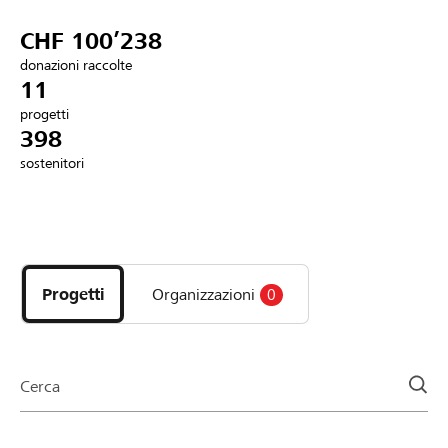
Partner / Banche Raiffeisen
CHF 100’238
donazioni raccolte
11
progetti
Collegarsi
398
sostenitori
Registrazione
Scopri
DE
FR
IT
i
progetti
Progetti
Organizzazioni
0
e
le
organizzazioni
della
Cerca
pagina