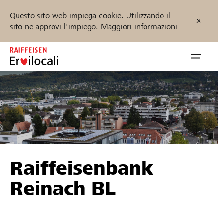
Questo sito web impiega cookie. Utilizzando il
sito ne approvi l'impiego.
Maggiori informazioni
Zum
Inhalt
Navig
springen
öffnen
Inizia ora
Trova progetti e organizzazioni
Raiffeisenbank
Sostenere
Reinach BL
Aiuto & supporto