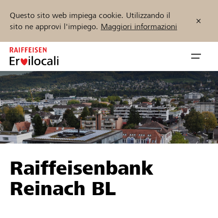
Questo sito web impiega cookie. Utilizzando il
sito ne approvi l'impiego.
Maggiori informazioni
Zum
Inhalt
Navig
springen
öffnen
Inizia ora
Trova progetti e organizzazioni
Raiffeisenbank
Sostenere
Reinach BL
Aiuto & supporto