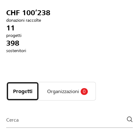
Partner / Banche Raiffeisen
CHF 100’238
donazioni raccolte
11
progetti
Collegarsi
398
sostenitori
Registrazione
Scopri
DE
FR
IT
i
progetti
Progetti
Organizzazioni
0
e
le
organizzazioni
della
Cerca
pagina