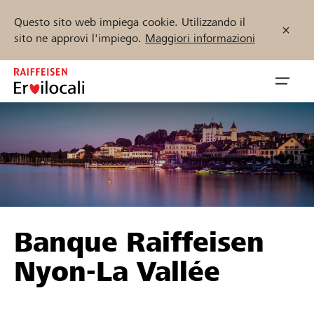
Questo sito web impiega cookie. Utilizzando il
sito ne approvi l'impiego.
Maggiori informazioni
Zum
Inhalt
Navig
springen
öffnen
Inizia ora
Trova progetti e organizzazioni
Banque Raiffeisen
Sostenere
Nyon-La Vallée
Aiuto & supporto