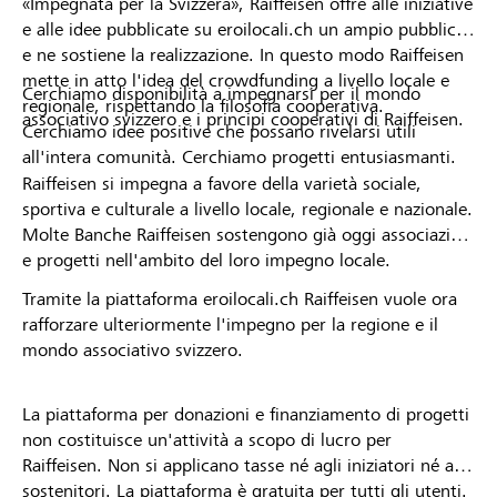
«Impegnata per la Svizzera», Raiffeisen offre alle iniziative
e alle idee pubblicate su eroilocali.ch un ampio pubblico
e ne sostiene la realizzazione. In questo modo Raiffeisen
mette in atto l'idea del crowdfunding a livello locale e
Cerchiamo disponibilità a impegnarsi per il mondo
regionale, rispettando la filosofia cooperativa.
associativo svizzero e i principi cooperativi di Raiffeisen.
Cerchiamo idee positive che possano rivelarsi utili
all'intera comunità. Cerchiamo progetti entusiasmanti.
Raiffeisen si impegna a favore della varietà sociale,
sportiva e culturale a livello locale, regionale e nazionale.
Molte Banche Raiffeisen sostengono già oggi associazioni
e progetti nell'ambito del loro impegno locale.
Tramite la piattaforma eroilocali.ch Raiffeisen vuole ora
rafforzare ulteriormente l'impegno per la regione e il
mondo associativo svizzero.
La piattaforma per donazioni e finanziamento di progetti
non costituisce un'attività a scopo di lucro per
Raiffeisen. Non si applicano tasse né agli iniziatori né ai
sostenitori. La piattaforma è gratuita per tutti gli utenti.