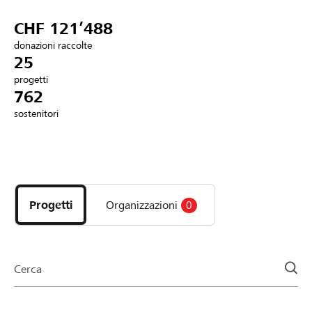
Partner / Banche Raiffeisen
CHF 121’488
donazioni raccolte
25
progetti
Collegarsi
762
sostenitori
Registrazione
Scopri
DE
FR
IT
i
progetti
Progetti
Organizzazioni
0
e
le
organizzazioni
della
Cerca
pagina