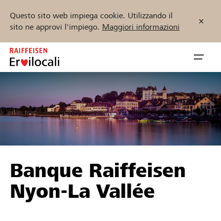
Questo sito web impiega cookie. Utilizzando il
sito ne approvi l'impiego.
Maggiori informazioni
Zum
Inhalt
Navig
springen
öffnen
Inizia ora
Trova progetti e organizzazioni
Banque Raiffeisen
Sostenere
Nyon-La Vallée
Aiuto & supporto