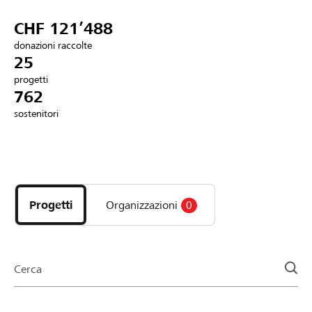
Partner / Banche Raiffeisen
CHF 121’488
donazioni raccolte
25
progetti
Collegarsi
762
sostenitori
Registrazione
Scopri
DE
FR
IT
i
progetti
Progetti
Organizzazioni
0
e
le
organizzazioni
della
Cerca
pagina