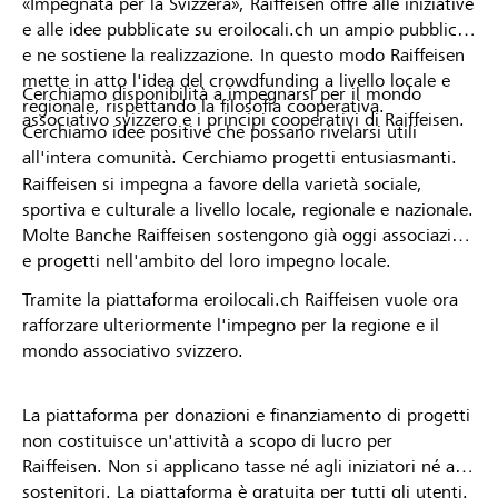
«Impegnata per la Svizzera», Raiffeisen offre alle iniziative
e alle idee pubblicate su eroilocali.ch un ampio pubblico
e ne sostiene la realizzazione. In questo modo Raiffeisen
mette in atto l'idea del crowdfunding a livello locale e
Cerchiamo disponibilità a impegnarsi per il mondo
regionale, rispettando la filosofia cooperativa.
associativo svizzero e i principi cooperativi di Raiffeisen.
Cerchiamo idee positive che possano rivelarsi utili
all'intera comunità. Cerchiamo progetti entusiasmanti.
Raiffeisen si impegna a favore della varietà sociale,
sportiva e culturale a livello locale, regionale e nazionale.
Molte Banche Raiffeisen sostengono già oggi associazioni
e progetti nell'ambito del loro impegno locale.
Tramite la piattaforma eroilocali.ch Raiffeisen vuole ora
rafforzare ulteriormente l'impegno per la regione e il
mondo associativo svizzero.
La piattaforma per donazioni e finanziamento di progetti
non costituisce un'attività a scopo di lucro per
Raiffeisen. Non si applicano tasse né agli iniziatori né ai
sostenitori. La piattaforma è gratuita per tutti gli utenti.