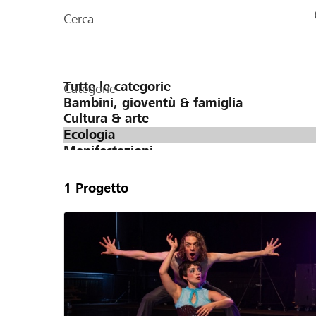
organizzazioni
Cerca
della
pagina
Categorie
1
Progetto