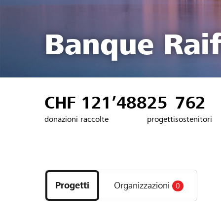
Banque Raif
CHF 121’488
25
762
donazioni raccolte
progetti
sostenitori
Scopri
i
Progetti
Organizzazioni
0
progetti
e
le