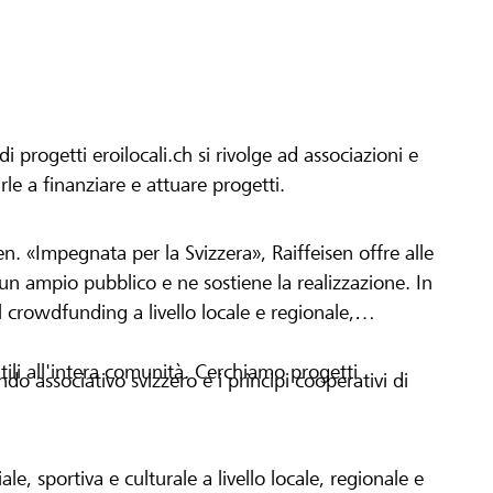
progetti eroilocali.ch si rivolge ad associazioni e
arle a finanziare e attuare progetti.
en. «Impegnata per la Svizzera», Raiffeisen offre alle
h un ampio pubblico e ne sostiene la realizzazione. In
 crowdfunding a livello locale e regionale,
tili all'intera comunità. Cerchiamo progetti
o associativo svizzero e i principi cooperativi di
le, sportiva e culturale a livello locale, regionale e