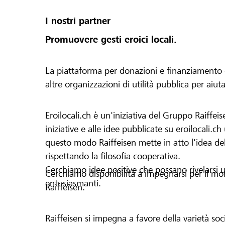
I nostri partner
Promuovere gesti eroici locali.
La piattaforma per donazioni e finanziamento di 
altre organizzazioni di utilità pubblica per aiut
Eroilocali.ch è un'iniziativa del Gruppo Raiffeis
iniziative e alle idee pubblicate su eroilocali.c
questo modo Raiffeisen mette in atto l'idea del
rispettando la filosofia cooperativa.
Cerchiamo idee positive che possano rivelarsi u
Cerchiamo disponibilità a impegnarsi per il mond
entusiasmanti.
Raiffeisen.
Raiffeisen si impegna a favore della varietà socia