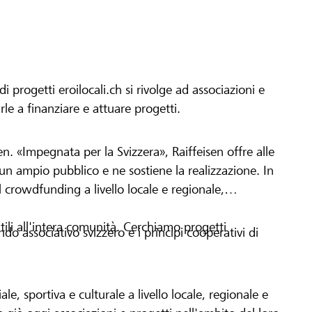
progetti eroilocali.ch si rivolge ad associazioni e
arle a finanziare e attuare progetti.
en. «Impegnata per la Svizzera», Raiffeisen offre alle
h un ampio pubblico e ne sostiene la realizzazione. In
 crowdfunding a livello locale e regionale,
tili all'intera comunità. Cerchiamo progetti
o associativo svizzero e i principi cooperativi di
le, sportiva e culturale a livello locale, regionale e