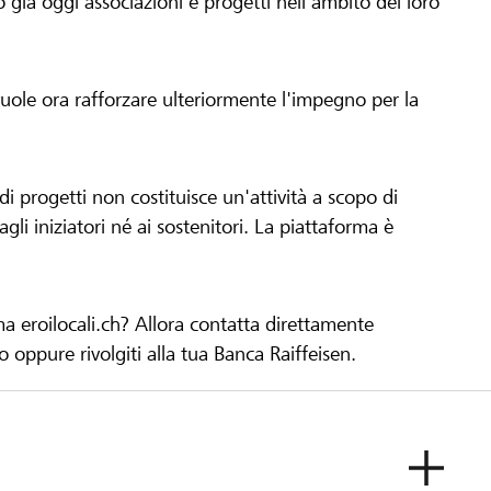
già oggi associazioni e progetti nell'ambito del loro
 vuole ora rafforzare ulteriormente l'impegno per la
 progetti non costituisce un'attività a scopo di
gli iniziatori né ai sostenitori. La piattaforma è
ma eroilocali.ch? Allora contatta direttamente
to oppure rivolgiti alla tua Banca Raiffeisen.