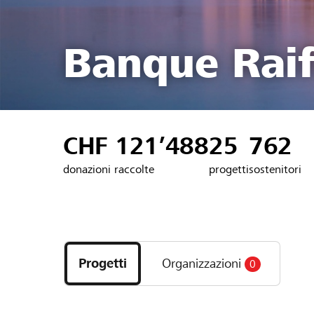
Banque Raif
CHF 121’488
25
762
donazioni raccolte
progetti
sostenitori
Scopri
i
Progetti
Organizzazioni
0
progetti
e
le