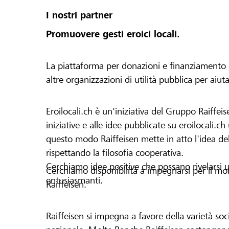
I nostri partner
Promuovere gesti eroici locali.
La piattaforma per donazioni e finanziamento di 
altre organizzazioni di utilità pubblica per aiut
Eroilocali.ch è un'iniziativa del Gruppo Raiffeis
iniziative e alle idee pubblicate su eroilocali.c
questo modo Raiffeisen mette in atto l'idea del
rispettando la filosofia cooperativa.
Cerchiamo idee positive che possano rivelarsi u
Cerchiamo disponibilità a impegnarsi per il mond
entusiasmanti.
Raiffeisen.
Raiffeisen si impegna a favore della varietà socia