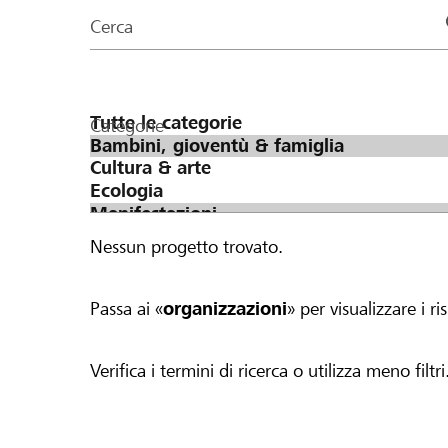
organizzazioni
Cerca
della
pagina
Categorie
Nessun progetto trovato.
Passa ai «
organizzazioni
» per visualizzare i ris
Verifica i termini di ricerca o utilizza meno filtri