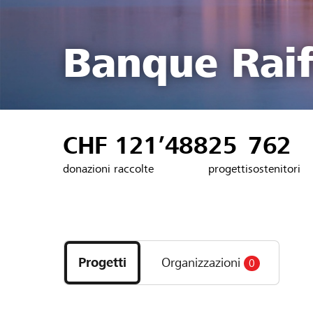
Banque Raif
CHF 121’488
25
762
donazioni raccolte
progetti
sostenitori
Scopri
i
Progetti
Organizzazioni
0
progetti
e
le