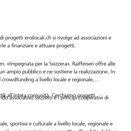
progetti eroilocali.ch si rivolge ad associazioni e
arle a finanziare e attuare progetti.
en. «Impegnata per la Svizzera», Raiffeisen offre alle
h un ampio pubblico e ne sostiene la realizzazione. In
 crowdfunding a livello locale e regionale,
tili all'intera comunità. Cerchiamo progetti
o associativo svizzero e i principi cooperativi di
le, sportiva e culturale a livello locale, regionale e