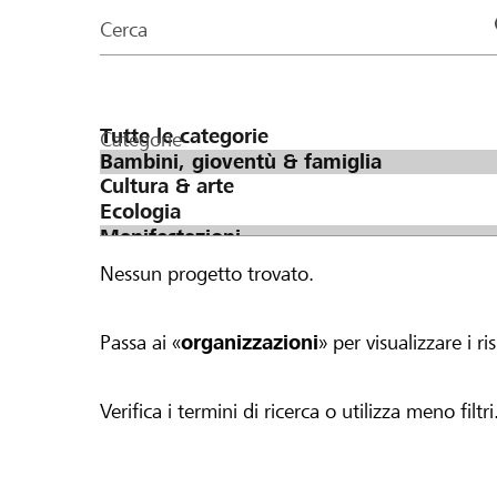
organizzazioni
Cerca
della
pagina
Categorie
Nessun progetto trovato.
Passa ai «
organizzazioni
» per visualizzare i ris
Verifica i termini di ricerca o utilizza meno filtri