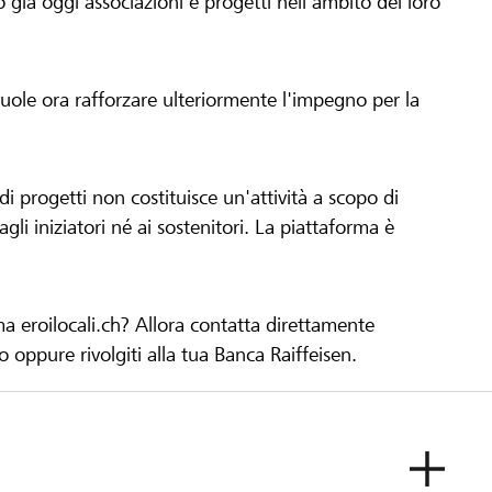
già oggi associazioni e progetti nell'ambito del loro
 vuole ora rafforzare ulteriormente l'impegno per la
 progetti non costituisce un'attività a scopo di
gli iniziatori né ai sostenitori. La piattaforma è
ma eroilocali.ch? Allora contatta direttamente
to oppure rivolgiti alla tua Banca Raiffeisen.