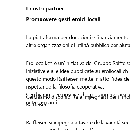
I nostri partner
Promuovere gesti eroici locali.
La piattaforma per donazioni e finanziamento di 
altre organizzazioni di utilità pubblica per aiut
Eroilocali.ch è un'iniziativa del Gruppo Raiffeis
iniziative e alle idee pubblicate su eroilocali.c
questo modo Raiffeisen mette in atto l'idea del
rispettando la filosofia cooperativa.
Cerchiamo idee positive che possano rivelarsi u
Cerchiamo disponibilità a impegnarsi per il mond
entusiasmanti.
Raiffeisen.
Raiffeisen si impegna a favore della varietà socia