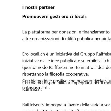
I nostri partner
Promuovere gesti eroici locali.
La piattaforma per donazioni e finanziamento di 
altre organizzazioni di utilità pubblica per aiut
Eroilocali.ch è un'iniziativa del Gruppo Raiffeis
iniziative e alle idee pubblicate su eroilocali.c
questo modo Raiffeisen mette in atto l'idea del
rispettando la filosofia cooperativa.
Cerchiamo idee positive che possano rivelarsi u
Cerchiamo disponibilità a impegnarsi per il mond
entusiasmanti.
Raiffeisen.
Raiffeisen si impegna a favore della varietà socia