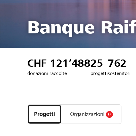
Banque Raif
CHF 121’488
25
762
donazioni raccolte
progetti
sostenitori
Scopri
i
Progetti
Organizzazioni
0
progetti
e
le