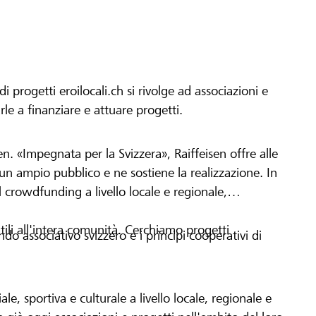
progetti eroilocali.ch si rivolge ad associazioni e
arle a finanziare e attuare progetti.
en. «Impegnata per la Svizzera», Raiffeisen offre alle
h un ampio pubblico e ne sostiene la realizzazione. In
 crowdfunding a livello locale e regionale,
tili all'intera comunità. Cerchiamo progetti
o associativo svizzero e i principi cooperativi di
le, sportiva e culturale a livello locale, regionale e