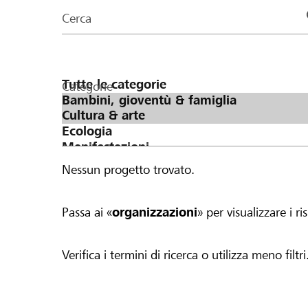
organizzazioni
Cerca
della
pagina
Categorie
Nessun progetto trovato.
Passa ai «
organizzazioni
» per visualizzare i ris
Verifica i termini di ricerca o utilizza meno filtri