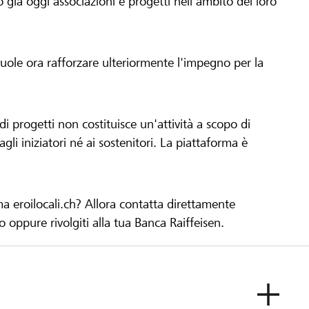
già oggi associazioni e progetti nell'ambito del loro
 vuole ora rafforzare ulteriormente l'impegno per la
 progetti non costituisce un'attività a scopo di
gli iniziatori né ai sostenitori. La piattaforma è
ma eroilocali.ch? Allora contatta direttamente
to oppure rivolgiti alla tua Banca Raiffeisen.