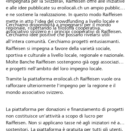
«Impegnata per la Svizzera», Raiffeisen offre alle iniziative
e alle idee pubblicate su eroilocali.ch un ampio pubblico
e ne sostiene la realizzazione. In questo modo Raiffeisen
mette in atto l'idea del crowdfunding a livello locale e
Cerchiamo disponibilità a impegnarsi per il mondo
regionale, rispettando la filosofia cooperativa.
associativo svizzero e i principi cooperativi di Raiffeisen.
Cerchiamo idee positive che possano rivelarsi utili
all'intera comunità. Cerchiamo progetti entusiasmanti.
Raiffeisen si impegna a favore della varietà sociale,
sportiva e culturale a livello locale, regionale e nazionale.
Molte Banche Raiffeisen sostengono già oggi associazioni
e progetti nell'ambito del loro impegno locale.
Tramite la piattaforma eroilocali.ch Raiffeisen vuole ora
rafforzare ulteriormente l'impegno per la regione e il
mondo associativo svizzero.
La piattaforma per donazioni e finanziamento di progetti
non costituisce un'attività a scopo di lucro per
Raiffeisen. Non si applicano tasse né agli iniziatori né ai
sostenitori. La piattaforma è gratuita per tutti gli utenti.