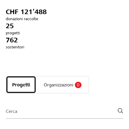
Partner / Banche Raiffeisen
CHF 121’488
donazioni raccolte
25
progetti
Collegarsi
762
sostenitori
Registrazione
Scopri
DE
FR
IT
i
progetti
Progetti
Organizzazioni
0
e
le
organizzazioni
della
Cerca
pagina