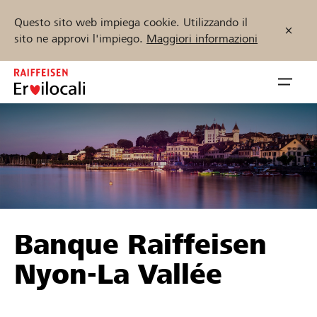
Questo sito web impiega cookie. Utilizzando il
sito ne approvi l'impiego.
Maggiori informazioni
Zum
Inhalt
Navig
springen
öffnen
Inizia ora
Trova progetti e organizzazioni
Banque Raiffeisen
Sostenere
Nyon-La Vallée
Aiuto & supporto