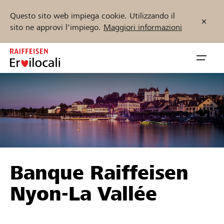
Questo sito web impiega cookie. Utilizzando il
sito ne approvi l'impiego.
Maggiori informazioni
Zum
Inhalt
Navig
springen
öffnen
Inizia ora
Trova progetti e organizzazioni
Banque Raiffeisen
Sostenere
Nyon-La Vallée
Aiuto & supporto