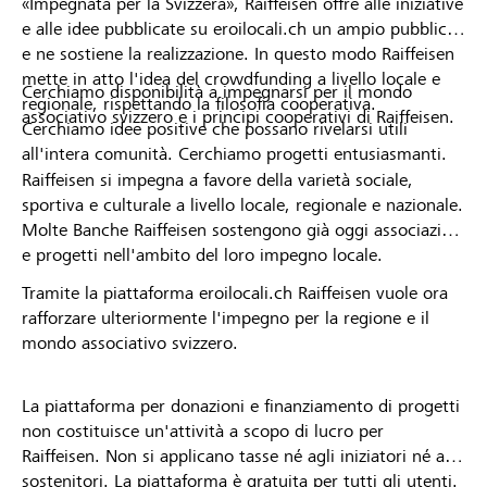
«Impegnata per la Svizzera», Raiffeisen offre alle iniziative
e alle idee pubblicate su eroilocali.ch un ampio pubblico
e ne sostiene la realizzazione. In questo modo Raiffeisen
mette in atto l'idea del crowdfunding a livello locale e
Cerchiamo disponibilità a impegnarsi per il mondo
regionale, rispettando la filosofia cooperativa.
associativo svizzero e i principi cooperativi di Raiffeisen.
Cerchiamo idee positive che possano rivelarsi utili
all'intera comunità. Cerchiamo progetti entusiasmanti.
Raiffeisen si impegna a favore della varietà sociale,
sportiva e culturale a livello locale, regionale e nazionale.
Molte Banche Raiffeisen sostengono già oggi associazioni
e progetti nell'ambito del loro impegno locale.
Tramite la piattaforma eroilocali.ch Raiffeisen vuole ora
rafforzare ulteriormente l'impegno per la regione e il
mondo associativo svizzero.
La piattaforma per donazioni e finanziamento di progetti
non costituisce un'attività a scopo di lucro per
Raiffeisen. Non si applicano tasse né agli iniziatori né ai
sostenitori. La piattaforma è gratuita per tutti gli utenti.