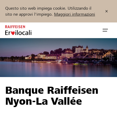
Questo sito web impiega cookie. Utilizzando il
sito ne approvi l'impiego.
Maggiori informazioni
Zum
Inhalt
Navig
springen
öffnen
Inizia ora
Trova progetti e organizzazioni
Banque Raiffeisen
Sostenere
Nyon-La Vallée
Aiuto & supporto