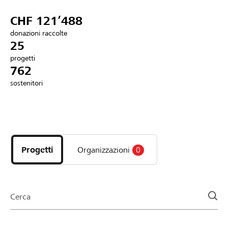
Partner / Banche Raiffeisen
CHF 121’488
donazioni raccolte
25
progetti
Collegarsi
762
sostenitori
Registrazione
Scopri
DE
FR
IT
i
progetti
Progetti
Organizzazioni
0
e
le
organizzazioni
della
Cerca
pagina