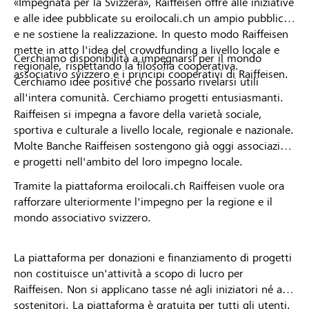
«Impegnata per la Svizzera», Raiffeisen offre alle iniziative
e alle idee pubblicate su eroilocali.ch un ampio pubblico
e ne sostiene la realizzazione. In questo modo Raiffeisen
mette in atto l'idea del crowdfunding a livello locale e
Cerchiamo disponibilità a impegnarsi per il mondo
regionale, rispettando la filosofia cooperativa.
associativo svizzero e i principi cooperativi di Raiffeisen.
Cerchiamo idee positive che possano rivelarsi utili
all'intera comunità. Cerchiamo progetti entusiasmanti.
Raiffeisen si impegna a favore della varietà sociale,
sportiva e culturale a livello locale, regionale e nazionale.
Molte Banche Raiffeisen sostengono già oggi associazioni
e progetti nell'ambito del loro impegno locale.
Tramite la piattaforma eroilocali.ch Raiffeisen vuole ora
rafforzare ulteriormente l'impegno per la regione e il
mondo associativo svizzero.
La piattaforma per donazioni e finanziamento di progetti
non costituisce un'attività a scopo di lucro per
Raiffeisen. Non si applicano tasse né agli iniziatori né ai
sostenitori. La piattaforma è gratuita per tutti gli utenti.