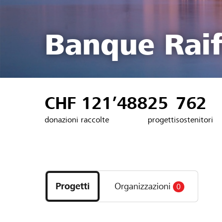
Banque Raif
CHF 121’488
25
762
donazioni raccolte
progetti
sostenitori
Scopri
i
Progetti
Organizzazioni
0
progetti
e
le