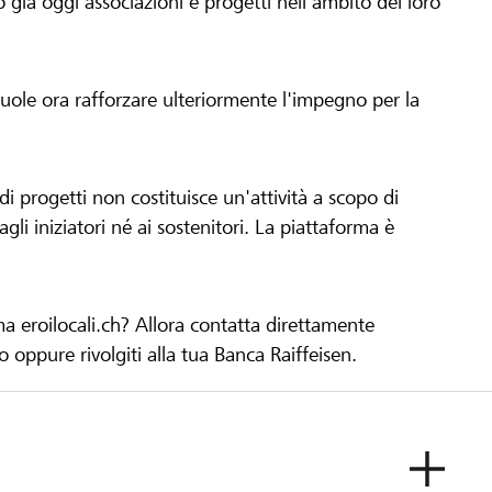
già oggi associazioni e progetti nell'ambito del loro
 vuole ora rafforzare ulteriormente l'impegno per la
 progetti non costituisce un'attività a scopo di
gli iniziatori né ai sostenitori. La piattaforma è
ma eroilocali.ch? Allora contatta direttamente
to oppure rivolgiti alla tua Banca Raiffeisen.