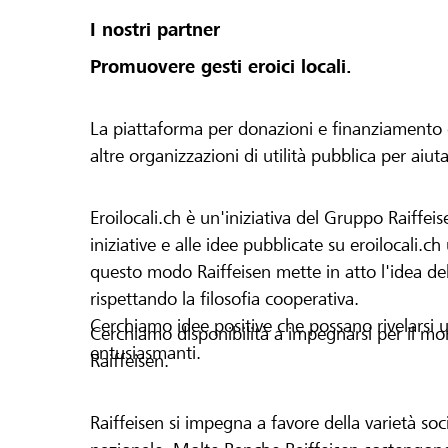
I nostri partner
Promuovere gesti eroici locali.
La piattaforma per donazioni e finanziamento di 
altre organizzazioni di utilità pubblica per aiut
Eroilocali.ch è un'iniziativa del Gruppo Raiffeis
iniziative e alle idee pubblicate su eroilocali.c
questo modo Raiffeisen mette in atto l'idea del
rispettando la filosofia cooperativa.
Cerchiamo idee positive che possano rivelarsi u
Cerchiamo disponibilità a impegnarsi per il mond
entusiasmanti.
Raiffeisen.
Raiffeisen si impegna a favore della varietà socia