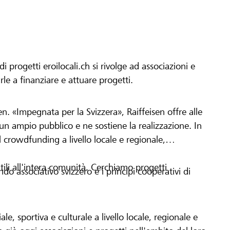
progetti eroilocali.ch si rivolge ad associazioni e
arle a finanziare e attuare progetti.
en. «Impegnata per la Svizzera», Raiffeisen offre alle
h un ampio pubblico e ne sostiene la realizzazione. In
 crowdfunding a livello locale e regionale,
tili all'intera comunità. Cerchiamo progetti
o associativo svizzero e i principi cooperativi di
le, sportiva e culturale a livello locale, regionale e