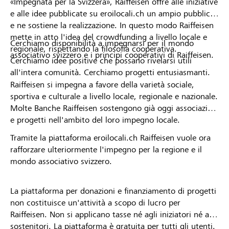
«Impegnata per la Svizzera», Raiffeisen offre alle iniziative
e alle idee pubblicate su eroilocali.ch un ampio pubblico
e ne sostiene la realizzazione. In questo modo Raiffeisen
mette in atto l'idea del crowdfunding a livello locale e
Cerchiamo disponibilità a impegnarsi per il mondo
regionale, rispettando la filosofia cooperativa.
associativo svizzero e i principi cooperativi di Raiffeisen.
Cerchiamo idee positive che possano rivelarsi utili
all'intera comunità. Cerchiamo progetti entusiasmanti.
Raiffeisen si impegna a favore della varietà sociale,
sportiva e culturale a livello locale, regionale e nazionale.
Molte Banche Raiffeisen sostengono già oggi associazioni
e progetti nell'ambito del loro impegno locale.
Tramite la piattaforma eroilocali.ch Raiffeisen vuole ora
rafforzare ulteriormente l'impegno per la regione e il
mondo associativo svizzero.
La piattaforma per donazioni e finanziamento di progetti
non costituisce un'attività a scopo di lucro per
Raiffeisen. Non si applicano tasse né agli iniziatori né ai
sostenitori. La piattaforma è gratuita per tutti gli utenti.