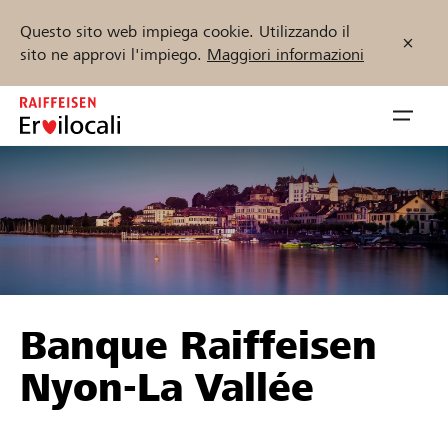
Questo sito web impiega cookie. Utilizzando il
sito ne approvi l'impiego.
Maggiori informazioni
Zum
Inhalt
Navig
springen
öffnen
Inizia ora
Trova progetti e organizzazioni
Banque Raiffeisen
Sostenere
Nyon-La Vallée
Aiuto & supporto