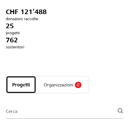
Partner / Banche Raiffeisen
CHF 121’488
donazioni raccolte
25
progetti
Collegarsi
762
sostenitori
Registrazione
Scopri
DE
FR
IT
i
progetti
Progetti
Organizzazioni
0
e
le
organizzazioni
della
Cerca
pagina