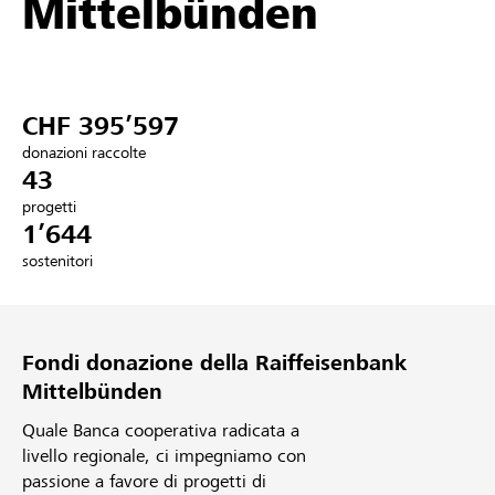
Mittelbünden
Partner / Banche Raiffeisen
CHF 395’597
Collegarsi
donazioni raccolte
43
Registrazione
progetti
1’644
sostenitori
DE
FR
IT
Fondi donazione della Raiffeisenbank
Mittelbünden
Quale Banca cooperativa radicata a
livello regionale, ci impegniamo con
passione a favore di progetti di