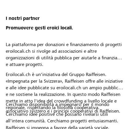
von deiner Raiffeisenbank angenommen oder
abgelehnt wurdest. * Die Raiffeisenbank
Mittelbünden behält sich das Recht vor, Projekte
I nostri partner
oder Organisationsprofile vom Lokalbonus
Promuovere gesti eroici locali.
auszuschliessen.
La piattaforma per donazioni e finanziamento di progetti
eroilocali.ch si rivolge ad associazioni e altre
organizzazioni di utilità pubblica per aiutarle a finanziare
e attuare progetti.
Eroilocali.ch è un'iniziativa del Gruppo Raiffeisen.
«Impegnata per la Svizzera», Raiffeisen offre alle iniziative
e alle idee pubblicate su eroilocali.ch un ampio pubblico
e ne sostiene la realizzazione. In questo modo Raiffeisen
mette in atto l'idea del crowdfunding a livello locale e
Cerchiamo disponibilità a impegnarsi per il mondo
regionale, rispettando la filosofia cooperativa.
associativo svizzero e i principi cooperativi di Raiffeisen.
Cerchiamo idee positive che possano rivelarsi utili
all'intera comunità. Cerchiamo progetti entusiasmanti.
Raiffeisen si impegna a favore della varietà sociale,