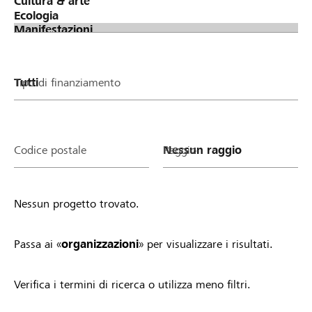
oder deinen Verein/deine Stiftung zu stimmen.
Phase 3: Verteilung Lokalbonus (Spendentopf von
Raiffeisen) an erfolgreiche Projekte &
Organisationen Je mehr Stimmen ein Projekt oder
ein Verein/eine Stiftung gesammelt hat, desto
Tipo di finanziamento
höher fällt der Anteil am Lokalbonus von Raiffeisen
aus. Alle Projekte und Vereine/Stiftungen mit
mindestens einer Stimme profitieren.
Teilnahmebedingungen Sobald du ein Projekt
Codice postale
Raggio
startest oder ein Organisationsprofil auf
lokalhelden.ch aktivierst, nimmst du automatisch
am Lokalbonus teil und profitierst. Einzige
Nessun progetto trovato.
Voraussetzung: Dein Projekt ist gemeinnützig und
wird lokal umgesetzt bzw. dein Verein/deine
Stiftung ist in der Region aktiv. Zudem gelten die
Passa ai «
organizzazioni
» per visualizzare i risultati.
allgemeinen Richtlinien von lokalhelden.ch * Unter
"Bankregion" siehst du 14 Tagen nachdem deine
Verifica i termini di ricerca o utilizza meno filtri.
Organisation aktiv geschaltet wurde oder dein
Projekt in die Startphase gewechselt hat, ob du