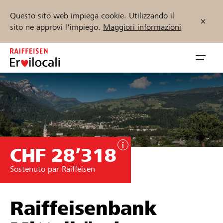
Questo sito web impiega cookie. Utilizzando il
sito ne approvi l'impiego.
Maggiori informazioni
Zum
Inhalt
Navig
springen
öffnen
Inizia ora
CHF 28’318
Trova progetti e organizzazioni
Sostenuto par Raiffeisen
Sostenere
Aiuto & supporto
Raiffeisenbank