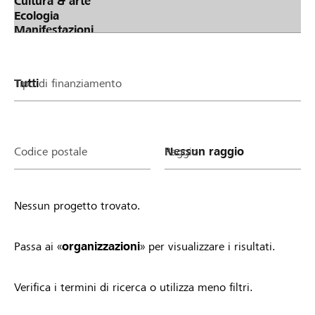
oder deinen Verein/deine Stiftung zu stimmen.
Phase 3: Verteilung Lokalbonus (Spendentopf von
Raiffeisen) an erfolgreiche Projekte &
Organisationen Je mehr Stimmen ein Projekt oder
ein Verein/eine Stiftung gesammelt hat, desto
Tipo di finanziamento
höher fällt der Anteil am Lokalbonus von Raiffeisen
aus. Alle Projekte und Vereine/Stiftungen mit
mindestens einer Stimme profitieren.
Teilnahmebedingungen Sobald du ein Projekt
Codice postale
Raggio
startest oder ein Organisationsprofil auf
lokalhelden.ch aktivierst, nimmst du automatisch
am Lokalbonus teil und profitierst. Einzige
Nessun progetto trovato.
Voraussetzung: Dein Projekt ist gemeinnützig und
wird lokal umgesetzt bzw. dein Verein/deine
Stiftung ist in der Region aktiv. Zudem gelten die
Passa ai «
organizzazioni
» per visualizzare i risultati.
allgemeinen Richtlinien von lokalhelden.ch * Unter
"Bankregion" siehst du 14 Tagen nachdem deine
Verifica i termini di ricerca o utilizza meno filtri.
Organisation aktiv geschaltet wurde oder dein
Projekt in die Startphase gewechselt hat, ob du