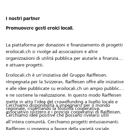
von deiner Raiffeisenbank angenommen oder
abgelehnt wurdest. * Die Raiffeisenbank
Mittelbünden behält sich das Recht vor, Projekte
I nostri partner
oder Organisationsprofile vom Lokalbonus
Promuovere gesti eroici locali.
auszuschliessen.
La piattaforma per donazioni e finanziamento di progetti
eroilocali.ch si rivolge ad associazioni e altre
organizzazioni di utilità pubblica per aiutarle a finanziare
e attuare progetti.
Eroilocali.ch è un'iniziativa del Gruppo Raiffeisen.
«Impegnata per la Svizzera», Raiffeisen offre alle iniziative
e alle idee pubblicate su eroilocali.ch un ampio pubblico
e ne sostiene la realizzazione. In questo modo Raiffeisen
mette in atto l'idea del crowdfunding a livello locale e
Cerchiamo disponibilità a impegnarsi per il mondo
regionale, rispettando la filosofia cooperativa.
associativo svizzero e i principi cooperativi di Raiffeisen.
Cerchiamo idee positive che possano rivelarsi utili
all'intera comunità. Cerchiamo progetti entusiasmanti.
Raiffeisen si impegna a favore della varietà sociale,