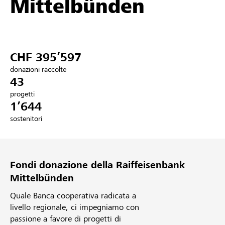
Mittelbünden
Partner / Banche Raiffeisen
CHF 395’597
Collegarsi
donazioni raccolte
43
Registrazione
progetti
1’644
sostenitori
DE
FR
IT
Fondi donazione della Raiffeisenbank
Mittelbünden
Quale Banca cooperativa radicata a
livello regionale, ci impegniamo con
passione a favore di progetti di