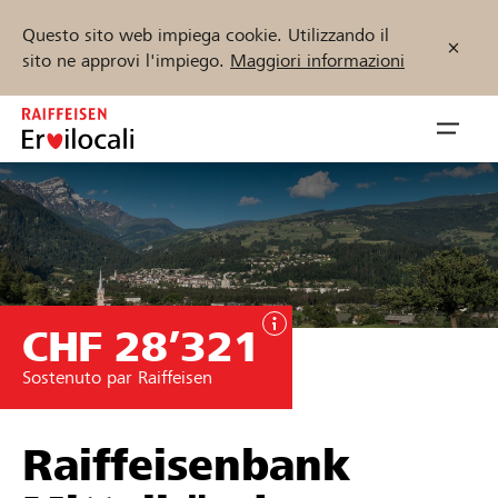
Questo sito web impiega cookie. Utilizzando il
sito ne approvi l'impiego.
Maggiori informazioni
Zum
Inhalt
Navig
springen
öffnen
Inizia ora
CHF 28’321
Trova progetti e organizzazioni
Sostenuto par Raiffeisen
Sostenere
Aiuto & supporto
Raiffeisenbank