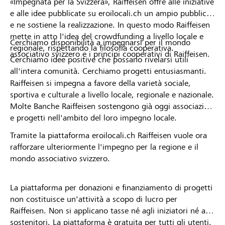
«Impegnata per la Svizzera», Raiffeisen offre alle iniziative
e alle idee pubblicate su eroilocali.ch un ampio pubblico
e ne sostiene la realizzazione. In questo modo Raiffeisen
mette in atto l'idea del crowdfunding a livello locale e
Cerchiamo disponibilità a impegnarsi per il mondo
regionale, rispettando la filosofia cooperativa.
associativo svizzero e i principi cooperativi di Raiffeisen.
Cerchiamo idee positive che possano rivelarsi utili
all'intera comunità. Cerchiamo progetti entusiasmanti.
Raiffeisen si impegna a favore della varietà sociale,
sportiva e culturale a livello locale, regionale e nazionale.
Molte Banche Raiffeisen sostengono già oggi associazioni
e progetti nell'ambito del loro impegno locale.
Tramite la piattaforma eroilocali.ch Raiffeisen vuole ora
rafforzare ulteriormente l'impegno per la regione e il
mondo associativo svizzero.
La piattaforma per donazioni e finanziamento di progetti
non costituisce un'attività a scopo di lucro per
Raiffeisen. Non si applicano tasse né agli iniziatori né ai
sostenitori. La piattaforma è gratuita per tutti gli utenti.