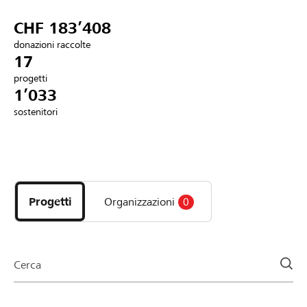
Partner / Banche Raiffeisen
CHF 183’408
donazioni raccolte
17
progetti
Collegarsi
1’033
sostenitori
Registrazione
Scopri
DE
FR
IT
i
progetti
Progetti
Organizzazioni
0
e
le
organizzazioni
della
Cerca
pagina