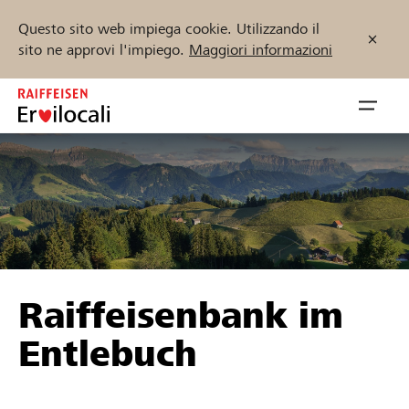
Questo sito web impiega cookie. Utilizzando il
sito ne approvi l'impiego.
Maggiori informazioni
Zum
Inhalt
Navig
springen
öffnen
Inizia ora
Trova progetti e organizzazioni
Raiffeisenbank im
Sostenere
Entlebuch
Aiuto & supporto