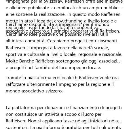
«Impegnata per la Svizzera», Raiffeisen offre alle iniziative
e alle idee pubblicate su eroilocali.ch un ampio pubblico
e ne sostiene la realizzazione. In questo modo Raiffeisen
mette in atto l'idea del crowdfunding a livello locale e
Cerchiamo disponibilità a impegnarsi per il mondo
regionale, rispettando la filosofia cooperativa.
associativo svizzero e i principi cooperativi di Raiffeisen.
Cerchiamo idee positive che possano rivelarsi utili
all'intera comunità. Cerchiamo progetti entusiasmanti.
Raiffeisen si impegna a favore della varietà sociale,
sportiva e culturale a livello locale, regionale e nazionale.
Molte Banche Raiffeisen sostengono già oggi associazioni
e progetti nell'ambito del loro impegno locale.
Tramite la piattaforma eroilocali.ch Raiffeisen vuole ora
rafforzare ulteriormente l'impegno per la regione e il
mondo associativo svizzero.
La piattaforma per donazioni e finanziamento di progetti
non costituisce un'attività a scopo di lucro per
Raiffeisen. Non si applicano tasse né agli iniziatori né ai
sostenitori. La piattaforma è gratuita per tutti gli utenti.