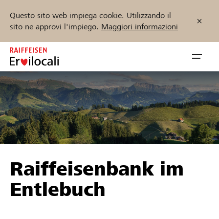
Questo sito web impiega cookie. Utilizzando il
sito ne approvi l'impiego.
Maggiori informazioni
Zum
Inhalt
Navig
springen
öffnen
Inizia ora
Trova progetti e organizzazioni
Raiffeisenbank im
Sostenere
Entlebuch
Aiuto & supporto