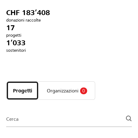
Partner / Banche Raiffeisen
CHF 183’408
donazioni raccolte
17
progetti
Collegarsi
1’033
sostenitori
Registrazione
Scopri
DE
FR
IT
i
progetti
Progetti
Organizzazioni
0
e
le
organizzazioni
della
Cerca
pagina