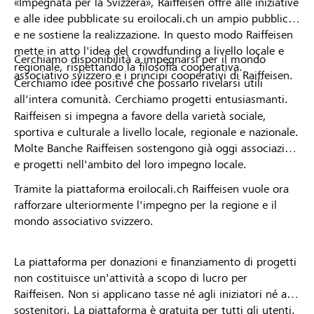
«Impegnata per la Svizzera», Raiffeisen offre alle iniziative
e alle idee pubblicate su eroilocali.ch un ampio pubblico
e ne sostiene la realizzazione. In questo modo Raiffeisen
mette in atto l'idea del crowdfunding a livello locale e
Cerchiamo disponibilità a impegnarsi per il mondo
regionale, rispettando la filosofia cooperativa.
associativo svizzero e i principi cooperativi di Raiffeisen.
Cerchiamo idee positive che possano rivelarsi utili
all'intera comunità. Cerchiamo progetti entusiasmanti.
Raiffeisen si impegna a favore della varietà sociale,
sportiva e culturale a livello locale, regionale e nazionale.
Molte Banche Raiffeisen sostengono già oggi associazioni
e progetti nell'ambito del loro impegno locale.
Tramite la piattaforma eroilocali.ch Raiffeisen vuole ora
rafforzare ulteriormente l'impegno per la regione e il
mondo associativo svizzero.
La piattaforma per donazioni e finanziamento di progetti
non costituisce un'attività a scopo di lucro per
Raiffeisen. Non si applicano tasse né agli iniziatori né ai
sostenitori. La piattaforma è gratuita per tutti gli utenti.