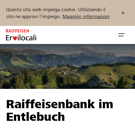
Questo sito web impiega cookie. Utilizzando il
sito ne approvi l'impiego.
Maggiori informazioni
Zum
Inhalt
Navig
springen
öffnen
Inizia ora
Trova progetti e organizzazioni
Raiffeisenbank im
Sostenere
Entlebuch
Aiuto & supporto