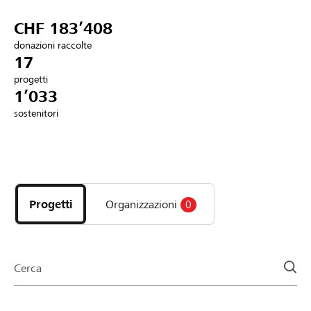
Partner / Banche Raiffeisen
CHF 183’408
donazioni raccolte
17
progetti
Collegarsi
1’033
sostenitori
Registrazione
Scopri
DE
FR
IT
i
progetti
Progetti
Organizzazioni
0
e
le
organizzazioni
della
Cerca
pagina