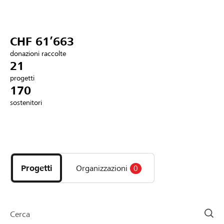
Partner / Banche Raiffeisen
CHF 61’663
donazioni raccolte
Collegarsi
21
progetti
170
Registrazione
sostenitori
DE
FR
IT
Scopri
i
progetti
Progetti
Organizzazioni
0
e
le
organizzazioni
della
Cerca
pagina