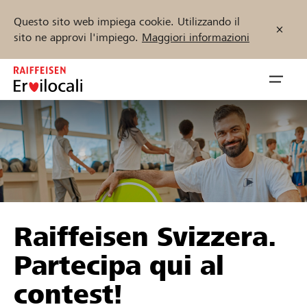
Questo sito web impiega cookie. Utilizzando il
sito ne approvi l'impiego.
Maggiori informazioni
Zum
Inhalt
Navig
springen
öffnen
Inizia ora
Trova progetti e organizzazioni
Raiffeisen Svizzera.
Sostenere
Partecipa qui al
Aiuto & supporto
contest!