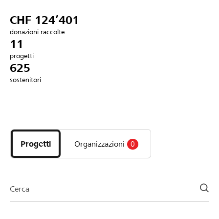
Partner / Banche Raiffeisen
CHF 124’401
donazioni raccolte
11
progetti
Collegarsi
625
sostenitori
Registrazione
Scopri
DE
FR
IT
i
progetti
Progetti
Organizzazioni
0
e
le
organizzazioni
della
Cerca
pagina