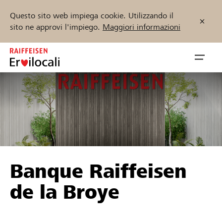
Questo sito web impiega cookie. Utilizzando il
sito ne approvi l'impiego.
Maggiori informazioni
Zum
Inhalt
Navig
springen
öffnen
Inizia ora
Trova progetti e organizzazioni
Banque Raiffeisen
Sostenere
de la Broye
Aiuto & supporto