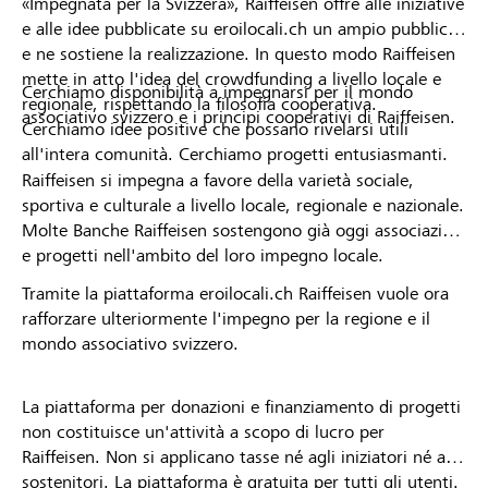
«Impegnata per la Svizzera», Raiffeisen offre alle iniziative
e alle idee pubblicate su eroilocali.ch un ampio pubblico
e ne sostiene la realizzazione. In questo modo Raiffeisen
mette in atto l'idea del crowdfunding a livello locale e
Cerchiamo disponibilità a impegnarsi per il mondo
regionale, rispettando la filosofia cooperativa.
associativo svizzero e i principi cooperativi di Raiffeisen.
Cerchiamo idee positive che possano rivelarsi utili
all'intera comunità. Cerchiamo progetti entusiasmanti.
Raiffeisen si impegna a favore della varietà sociale,
sportiva e culturale a livello locale, regionale e nazionale.
Molte Banche Raiffeisen sostengono già oggi associazioni
e progetti nell'ambito del loro impegno locale.
Tramite la piattaforma eroilocali.ch Raiffeisen vuole ora
rafforzare ulteriormente l'impegno per la regione e il
mondo associativo svizzero.
La piattaforma per donazioni e finanziamento di progetti
non costituisce un'attività a scopo di lucro per
Raiffeisen. Non si applicano tasse né agli iniziatori né ai
sostenitori. La piattaforma è gratuita per tutti gli utenti.