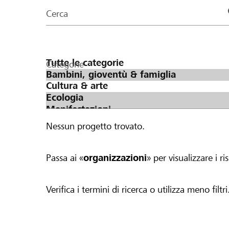
organizzazioni
Cerca
della
pagina
Categorie
Nessun progetto trovato.
Passa ai «
organizzazioni
» per visualizzare i ris
Verifica i termini di ricerca o utilizza meno filtri