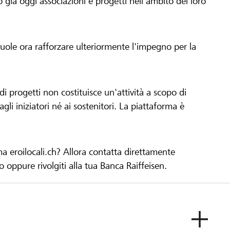
già oggi associazioni e progetti nell'ambito del loro
 vuole ora rafforzare ulteriormente l'impegno per la
 progetti non costituisce un'attività a scopo di
gli iniziatori né ai sostenitori. La piattaforma è
ma eroilocali.ch? Allora contatta direttamente
to oppure rivolgiti alla tua Banca Raiffeisen.