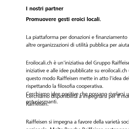
I nostri partner
Promuovere gesti eroici locali.
La piattaforma per donazioni e finanziamento di 
altre organizzazioni di utilità pubblica per aiut
Eroilocali.ch è un'iniziativa del Gruppo Raiffeis
iniziative e alle idee pubblicate su eroilocali.c
questo modo Raiffeisen mette in atto l'idea del
rispettando la filosofia cooperativa.
Cerchiamo idee positive che possano rivelarsi u
Cerchiamo disponibilità a impegnarsi per il mond
entusiasmanti.
Raiffeisen.
Raiffeisen si impegna a favore della varietà socia