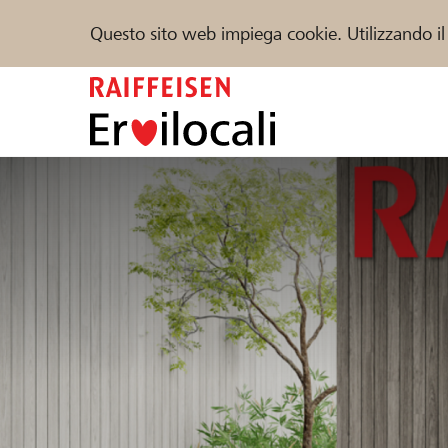
Questo sito web impiega cookie. Utilizzando il
Zum
Inhalt
springen
Sostenere
Aiuto & supporto
Partner
Trova progetti e organizzazioni
DE
FR
IT