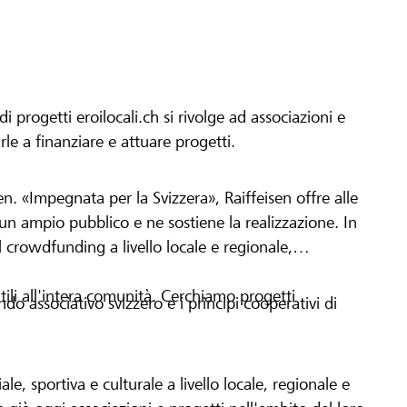
progetti eroilocali.ch si rivolge ad associazioni e
arle a finanziare e attuare progetti.
en. «Impegnata per la Svizzera», Raiffeisen offre alle
h un ampio pubblico e ne sostiene la realizzazione. In
 crowdfunding a livello locale e regionale,
tili all'intera comunità. Cerchiamo progetti
o associativo svizzero e i principi cooperativi di
le, sportiva e culturale a livello locale, regionale e