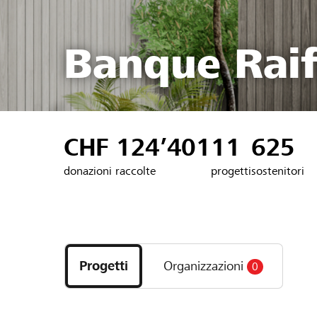
Banque Raif
CHF 124’401
11
625
donazioni raccolte
progetti
sostenitori
Scopri
i
Progetti
Organizzazioni
0
progetti
e
le