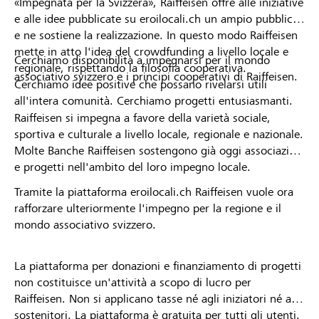
«Impegnata per la Svizzera», Raiffeisen offre alle iniziative
e alle idee pubblicate su eroilocali.ch un ampio pubblico
e ne sostiene la realizzazione. In questo modo Raiffeisen
mette in atto l'idea del crowdfunding a livello locale e
Cerchiamo disponibilità a impegnarsi per il mondo
regionale, rispettando la filosofia cooperativa.
associativo svizzero e i principi cooperativi di Raiffeisen.
Cerchiamo idee positive che possano rivelarsi utili
all'intera comunità. Cerchiamo progetti entusiasmanti.
Raiffeisen si impegna a favore della varietà sociale,
sportiva e culturale a livello locale, regionale e nazionale.
Molte Banche Raiffeisen sostengono già oggi associazioni
e progetti nell'ambito del loro impegno locale.
Tramite la piattaforma eroilocali.ch Raiffeisen vuole ora
rafforzare ulteriormente l'impegno per la regione e il
mondo associativo svizzero.
La piattaforma per donazioni e finanziamento di progetti
non costituisce un'attività a scopo di lucro per
Raiffeisen. Non si applicano tasse né agli iniziatori né ai
sostenitori. La piattaforma è gratuita per tutti gli utenti.