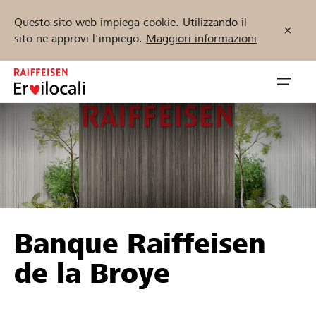
Questo sito web impiega cookie. Utilizzando il
sito ne approvi l'impiego.
Maggiori informazioni
Zum
Inhalt
Navig
springen
öffnen
Inizia ora
Trova progetti e organizzazioni
Banque Raiffeisen
Sostenere
de la Broye
Aiuto & supporto