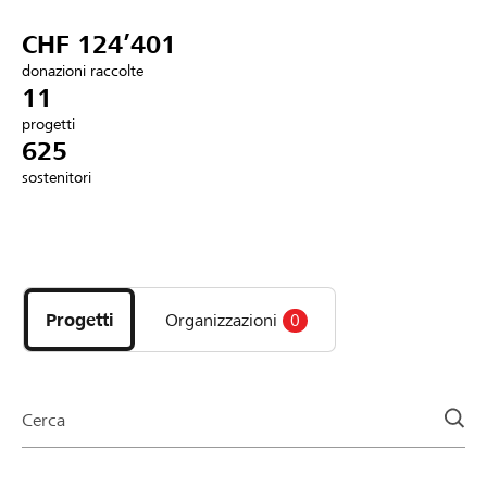
Partner / Banche Raiffeisen
CHF 124’401
donazioni raccolte
11
progetti
Collegarsi
625
sostenitori
Registrazione
Scopri
DE
FR
IT
i
progetti
Progetti
Organizzazioni
0
e
le
organizzazioni
della
Cerca
pagina