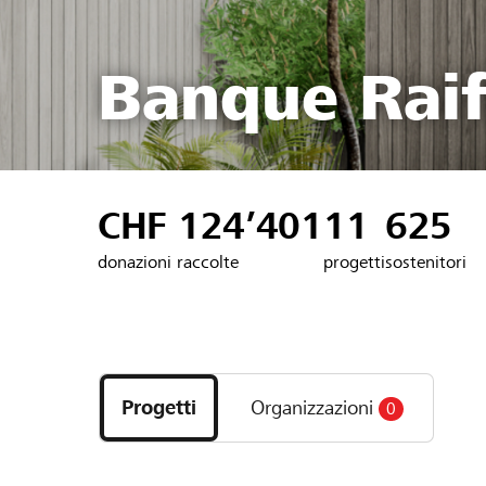
Banque Raif
CHF 124’401
11
625
donazioni raccolte
progetti
sostenitori
Scopri
i
Progetti
Organizzazioni
0
progetti
e
le