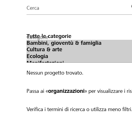
organizzazioni
Cerca
della
pagina
Categorie
Nessun progetto trovato.
Passa ai «
organizzazioni
» per visualizzare i ris
Verifica i termini di ricerca o utilizza meno filtri