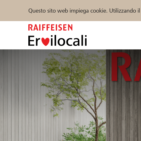
Questo sito web impiega cookie. Utilizzando il
Zum
Inhalt
springen
Sostenere
Aiuto & supporto
Partner
Trova progetti e organizzazioni
DE
FR
IT