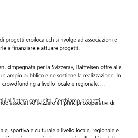
progetti eroilocali.ch si rivolge ad associazioni e
arle a finanziare e attuare progetti.
en. «Impegnata per la Svizzera», Raiffeisen offre alle
h un ampio pubblico e ne sostiene la realizzazione. In
 crowdfunding a livello locale e regionale,
tili all'intera comunità. Cerchiamo progetti
o associativo svizzero e i principi cooperativi di
le, sportiva e culturale a livello locale, regionale e