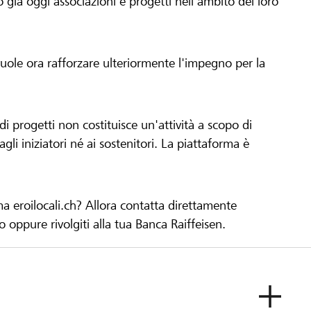
già oggi associazioni e progetti nell'ambito del loro
 vuole ora rafforzare ulteriormente l'impegno per la
 progetti non costituisce un'attività a scopo di
gli iniziatori né ai sostenitori. La piattaforma è
ma eroilocali.ch? Allora contatta direttamente
to oppure rivolgiti alla tua Banca Raiffeisen.