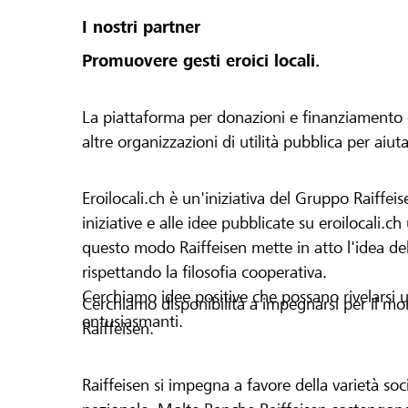
I nostri partner
Promuovere gesti eroici locali.
La piattaforma per donazioni e finanziamento di 
altre organizzazioni di utilità pubblica per aiut
Eroilocali.ch è un'iniziativa del Gruppo Raiffeis
iniziative e alle idee pubblicate su eroilocali.c
questo modo Raiffeisen mette in atto l'idea del
rispettando la filosofia cooperativa.
Cerchiamo idee positive che possano rivelarsi u
Cerchiamo disponibilità a impegnarsi per il mond
entusiasmanti.
Raiffeisen.
Raiffeisen si impegna a favore della varietà socia