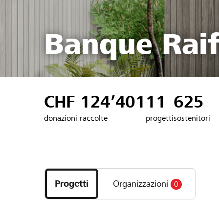
Banque Raif
CHF 124’401
11
625
donazioni raccolte
progetti
sostenitori
Scopri
i
Progetti
Organizzazioni
0
progetti
e
le