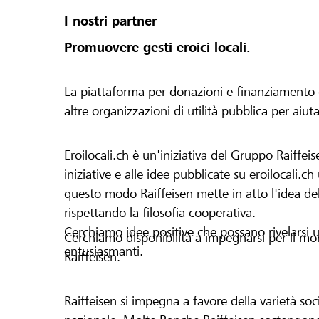
I nostri partner
Promuovere gesti eroici locali.
La piattaforma per donazioni e finanziamento di 
altre organizzazioni di utilità pubblica per aiut
Eroilocali.ch è un'iniziativa del Gruppo Raiffeis
iniziative e alle idee pubblicate su eroilocali.c
questo modo Raiffeisen mette in atto l'idea del
rispettando la filosofia cooperativa.
Cerchiamo idee positive che possano rivelarsi u
Cerchiamo disponibilità a impegnarsi per il mond
entusiasmanti.
Raiffeisen.
Raiffeisen si impegna a favore della varietà socia