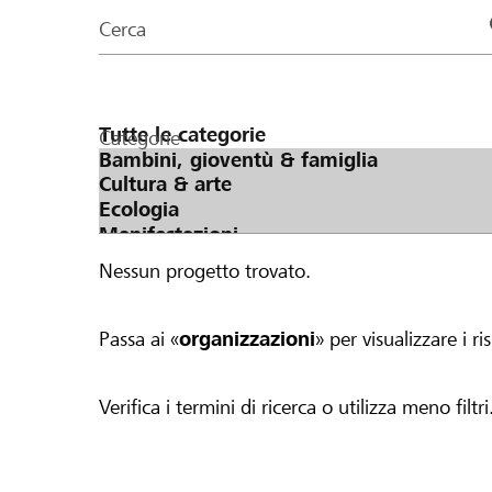
organizzazioni
Cerca
della
pagina
Categorie
Nessun progetto trovato.
Passa ai «
organizzazioni
» per visualizzare i ris
Verifica i termini di ricerca o utilizza meno filtri