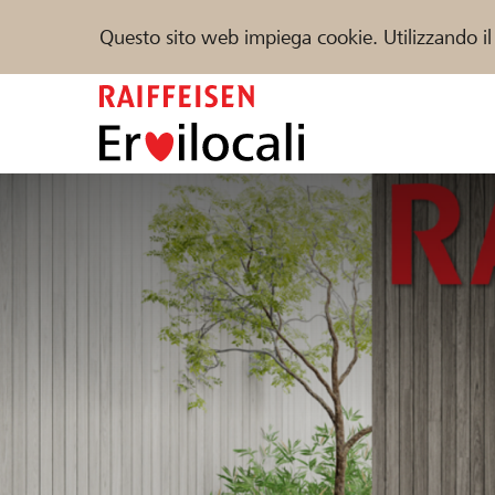
Questo sito web impiega cookie. Utilizzando il
Zum
Inhalt
springen
Sostenere
Aiuto & supporto
Partner
Trova progetti e organizzazioni
DE
FR
IT