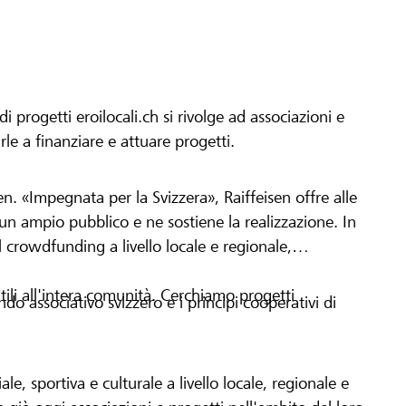
progetti eroilocali.ch si rivolge ad associazioni e
arle a finanziare e attuare progetti.
en. «Impegnata per la Svizzera», Raiffeisen offre alle
h un ampio pubblico e ne sostiene la realizzazione. In
 crowdfunding a livello locale e regionale,
tili all'intera comunità. Cerchiamo progetti
o associativo svizzero e i principi cooperativi di
le, sportiva e culturale a livello locale, regionale e