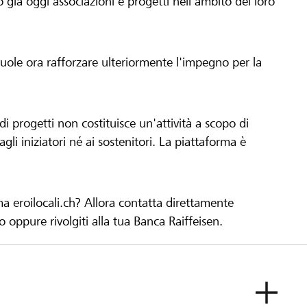
già oggi associazioni e progetti nell'ambito del loro
 vuole ora rafforzare ulteriormente l'impegno per la
 progetti non costituisce un'attività a scopo di
gli iniziatori né ai sostenitori. La piattaforma è
ma eroilocali.ch? Allora contatta direttamente
to oppure rivolgiti alla tua Banca Raiffeisen.