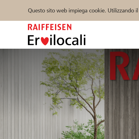
Questo sito web impiega cookie. Utilizzando il
Zum
Inhalt
springen
Sostenere
Aiuto & supporto
Partner
Trova progetti e organizzazioni
DE
FR
IT