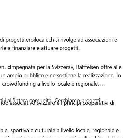
progetti eroilocali.ch si rivolge ad associazioni e
arle a finanziare e attuare progetti.
en. «Impegnata per la Svizzera», Raiffeisen offre alle
h un ampio pubblico e ne sostiene la realizzazione. In
 crowdfunding a livello locale e regionale,
tili all'intera comunità. Cerchiamo progetti
o associativo svizzero e i principi cooperativi di
le, sportiva e culturale a livello locale, regionale e