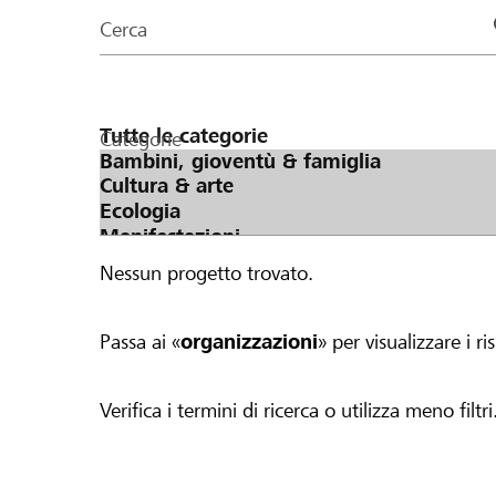
organizzazioni
Cerca
della
pagina
Categorie
Nessun progetto trovato.
Passa ai «
organizzazioni
» per visualizzare i ris
Verifica i termini di ricerca o utilizza meno filtri