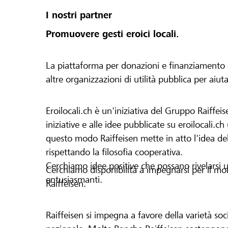
I nostri partner
Promuovere gesti eroici locali.
La piattaforma per donazioni e finanziamento di 
altre organizzazioni di utilità pubblica per aiut
Eroilocali.ch è un'iniziativa del Gruppo Raiffeis
iniziative e alle idee pubblicate su eroilocali.c
questo modo Raiffeisen mette in atto l'idea del
rispettando la filosofia cooperativa.
Cerchiamo idee positive che possano rivelarsi u
Cerchiamo disponibilità a impegnarsi per il mond
entusiasmanti.
Raiffeisen.
Raiffeisen si impegna a favore della varietà socia