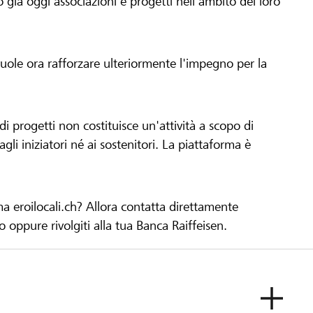
già oggi associazioni e progetti nell'ambito del loro
 vuole ora rafforzare ulteriormente l'impegno per la
 progetti non costituisce un'attività a scopo di
gli iniziatori né ai sostenitori. La piattaforma è
ma eroilocali.ch? Allora contatta direttamente
to oppure rivolgiti alla tua Banca Raiffeisen.