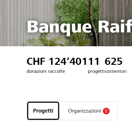
Banque Raif
CHF 124’401
11
625
donazioni raccolte
progetti
sostenitori
Scopri
i
Progetti
Organizzazioni
0
progetti
e
le