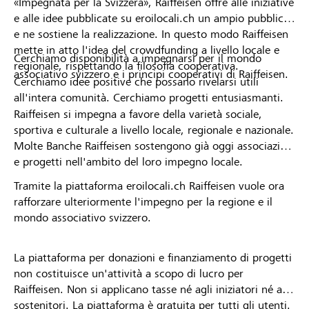
«Impegnata per la Svizzera», Raiffeisen offre alle iniziative
e alle idee pubblicate su eroilocali.ch un ampio pubblico
e ne sostiene la realizzazione. In questo modo Raiffeisen
mette in atto l'idea del crowdfunding a livello locale e
Cerchiamo disponibilità a impegnarsi per il mondo
regionale, rispettando la filosofia cooperativa.
associativo svizzero e i principi cooperativi di Raiffeisen.
Cerchiamo idee positive che possano rivelarsi utili
all'intera comunità. Cerchiamo progetti entusiasmanti.
Raiffeisen si impegna a favore della varietà sociale,
sportiva e culturale a livello locale, regionale e nazionale.
Molte Banche Raiffeisen sostengono già oggi associazioni
e progetti nell'ambito del loro impegno locale.
Tramite la piattaforma eroilocali.ch Raiffeisen vuole ora
rafforzare ulteriormente l'impegno per la regione e il
mondo associativo svizzero.
La piattaforma per donazioni e finanziamento di progetti
non costituisce un'attività a scopo di lucro per
Raiffeisen. Non si applicano tasse né agli iniziatori né ai
sostenitori. La piattaforma è gratuita per tutti gli utenti.