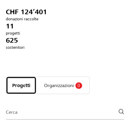
Partner / Banche Raiffeisen
CHF 124’401
donazioni raccolte
11
progetti
Collegarsi
625
sostenitori
Registrazione
Scopri
DE
FR
IT
i
progetti
Progetti
Organizzazioni
0
e
le
organizzazioni
della
Cerca
pagina