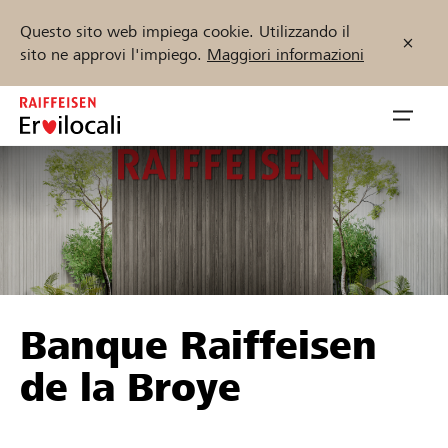
Questo sito web impiega cookie. Utilizzando il
sito ne approvi l'impiego.
Maggiori informazioni
Zum
Inhalt
Navig
springen
öffnen
Inizia ora
Trova progetti e organizzazioni
Banque Raiffeisen
Sostenere
de la Broye
Aiuto & supporto