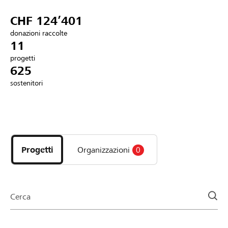
Partner / Banche Raiffeisen
CHF 124’401
donazioni raccolte
11
progetti
Collegarsi
625
sostenitori
Registrazione
Scopri
DE
FR
IT
i
progetti
Progetti
Organizzazioni
0
e
le
organizzazioni
della
Cerca
pagina