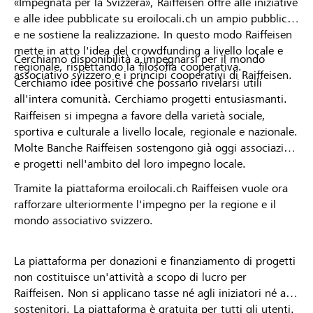
«Impegnata per la Svizzera», Raiffeisen offre alle iniziative
e alle idee pubblicate su eroilocali.ch un ampio pubblico
e ne sostiene la realizzazione. In questo modo Raiffeisen
mette in atto l'idea del crowdfunding a livello locale e
Cerchiamo disponibilità a impegnarsi per il mondo
regionale, rispettando la filosofia cooperativa.
associativo svizzero e i principi cooperativi di Raiffeisen.
Cerchiamo idee positive che possano rivelarsi utili
all'intera comunità. Cerchiamo progetti entusiasmanti.
Raiffeisen si impegna a favore della varietà sociale,
sportiva e culturale a livello locale, regionale e nazionale.
Molte Banche Raiffeisen sostengono già oggi associazioni
e progetti nell'ambito del loro impegno locale.
Tramite la piattaforma eroilocali.ch Raiffeisen vuole ora
rafforzare ulteriormente l'impegno per la regione e il
mondo associativo svizzero.
La piattaforma per donazioni e finanziamento di progetti
non costituisce un'attività a scopo di lucro per
Raiffeisen. Non si applicano tasse né agli iniziatori né ai
sostenitori. La piattaforma è gratuita per tutti gli utenti.