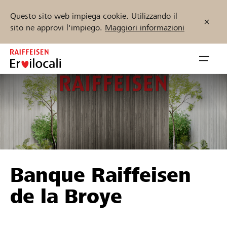
Questo sito web impiega cookie. Utilizzando il
sito ne approvi l'impiego.
Maggiori informazioni
Zum
Inhalt
Navig
springen
öffnen
Inizia ora
Trova progetti e organizzazioni
Banque Raiffeisen
Sostenere
de la Broye
Aiuto & supporto