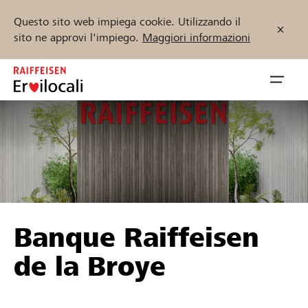
Questo sito web impiega cookie. Utilizzando il
sito ne approvi l'impiego.
Maggiori informazioni
Zum
Inhalt
Navig
springen
öffnen
Inizia ora
Trova progetti e organizzazioni
Banque Raiffeisen
Sostenere
de la Broye
Aiuto & supporto