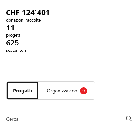
Partner / Banche Raiffeisen
CHF 124’401
donazioni raccolte
11
progetti
Collegarsi
625
sostenitori
Registrazione
Scopri
DE
FR
IT
i
progetti
Progetti
Organizzazioni
0
e
le
organizzazioni
della
Cerca
pagina