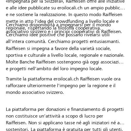
«Impegnata per la Svizzera», Raiffeisen offre alle iniziative
e alle idee pubblicate su eroilocali.ch un ampio pubblico
e ne sostiene la realizzazione. In questo modo Raiffeisen
mette in atto l'idea del crowdfunding a livello locale e
Cerchiamo disponibilità a impegnarsi per il mondo
regionale, rispettando la filosofia cooperativa.
associativo svizzero e i principi cooperativi di Raiffeisen.
Cerchiamo idee positive che possano rivelarsi utili
all'intera comunità. Cerchiamo progetti entusiasmanti.
Raiffeisen si impegna a favore della varietà sociale,
sportiva e culturale a livello locale, regionale e nazionale.
Molte Banche Raiffeisen sostengono già oggi associazioni
e progetti nell'ambito del loro impegno locale.
Tramite la piattaforma eroilocali.ch Raiffeisen vuole ora
rafforzare ulteriormente l'impegno per la regione e il
mondo associativo svizzero.
La piattaforma per donazioni e finanziamento di progetti
non costituisce un'attività a scopo di lucro per
Raiffeisen. Non si applicano tasse né agli iniziatori né ai
sostenitori. La piattaforma è gratuita per tutti gli utenti.