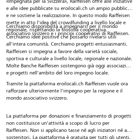
«Impegnata per la Svizzera», Raiffeisen offre alle iniziative
e alle idee pubblicate su eroilocali.ch un ampio pubblico
e ne sostiene la realizzazione. In questo modo Raiffeisen
mette in atto l'idea del crowdfunding a livello locale e
Cerchiamo disponibilità a impegnarsi per il mondo
regionale, rispettando la filosofia cooperativa.
associativo svizzero e i principi cooperativi di Raiffeisen.
Cerchiamo idee positive che possano rivelarsi utili
all'intera comunità. Cerchiamo progetti entusiasmanti.
Raiffeisen si impegna a favore della varietà sociale,
sportiva e culturale a livello locale, regionale e nazionale.
Molte Banche Raiffeisen sostengono già oggi associazioni
e progetti nell'ambito del loro impegno locale.
Tramite la piattaforma eroilocali.ch Raiffeisen vuole ora
rafforzare ulteriormente l'impegno per la regione e il
mondo associativo svizzero.
La piattaforma per donazioni e finanziamento di progetti
non costituisce un'attività a scopo di lucro per
Raiffeisen. Non si applicano tasse né agli iniziatori né ai
sostenitori. La piattaforma è gratuita per tutti gli utenti.