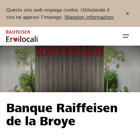
Questo sito web impiega cookie. Utilizzando il
sito ne approvi l'impiego.
Maggiori informazioni
Zum
Inhalt
Navig
springen
öffnen
Inizia ora
Trova progetti e organizzazioni
Banque Raiffeisen
Sostenere
de la Broye
Aiuto & supporto