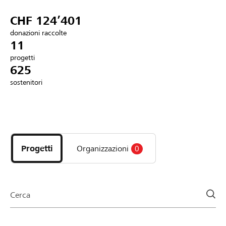
Partner / Banche Raiffeisen
CHF 124’401
donazioni raccolte
11
progetti
Collegarsi
625
sostenitori
Registrazione
Scopri
DE
FR
IT
i
progetti
Progetti
Organizzazioni
0
e
le
organizzazioni
della
Cerca
pagina