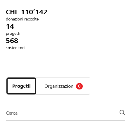
Partner / Banche Raiffeisen
CHF 110’142
donazioni raccolte
14
progetti
Collegarsi
568
sostenitori
Registrazione
Scopri
DE
FR
IT
i
progetti
Progetti
Organizzazioni
0
e
le
organizzazioni
della
Cerca
pagina