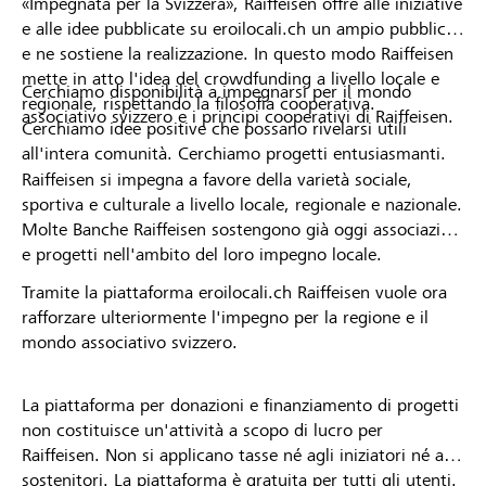
«Impegnata per la Svizzera», Raiffeisen offre alle iniziative
e alle idee pubblicate su eroilocali.ch un ampio pubblico
e ne sostiene la realizzazione. In questo modo Raiffeisen
mette in atto l'idea del crowdfunding a livello locale e
Cerchiamo disponibilità a impegnarsi per il mondo
regionale, rispettando la filosofia cooperativa.
associativo svizzero e i principi cooperativi di Raiffeisen.
Cerchiamo idee positive che possano rivelarsi utili
all'intera comunità. Cerchiamo progetti entusiasmanti.
Raiffeisen si impegna a favore della varietà sociale,
sportiva e culturale a livello locale, regionale e nazionale.
Molte Banche Raiffeisen sostengono già oggi associazioni
e progetti nell'ambito del loro impegno locale.
Tramite la piattaforma eroilocali.ch Raiffeisen vuole ora
rafforzare ulteriormente l'impegno per la regione e il
mondo associativo svizzero.
La piattaforma per donazioni e finanziamento di progetti
non costituisce un'attività a scopo di lucro per
Raiffeisen. Non si applicano tasse né agli iniziatori né ai
sostenitori. La piattaforma è gratuita per tutti gli utenti.