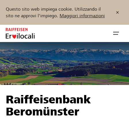
Questo sito web impiega cookie. Utilizzando il
sito ne approvi l'impiego.
Maggiori informazioni
Zum
Inhalt
Navig
springen
öffnen
Inizia ora
Trova progetti e organizzazioni
Raiffeisenbank
Sostenere
Beromünster
Aiuto & supporto