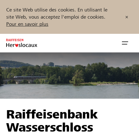
Ce site Web utilise des cookies. En utilisant le
site Web, vous acceptez l'emploi de cookies.
Pour en savoir plus
Zum
Inhalt
Navig
springen
öffnen
Démarrez maintenant
Trouvez des projets et des organisations
Raiffeisenbank
Parrainer
Wasserschloss
Soutien & assistance