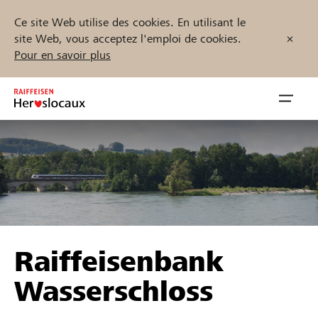
Ce site Web utilise des cookies. En utilisant le
site Web, vous acceptez l'emploi de cookies.
Pour en savoir plus
Zum
Inhalt
Navig
springen
öffnen
Démarrez maintenant
Trouvez des projets et des organisations
Raiffeisenbank
Parrainer
Wasserschloss
Soutien & assistance