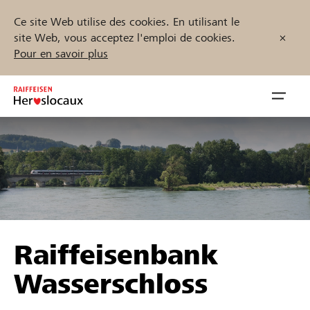
Ce site Web utilise des cookies. En utilisant le
site Web, vous acceptez l'emploi de cookies.
Pour en savoir plus
Zum
Inhalt
Navig
springen
öffnen
Démarrez maintenant
Trouvez des projets et des organisations
Raiffeisenbank
Parrainer
Wasserschloss
Soutien & assistance