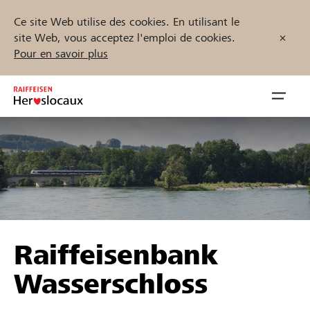
Ce site Web utilise des cookies. En utilisant le
site Web, vous acceptez l'emploi de cookies.
Pour en savoir plus
Zum
Inhalt
Navig
springen
öffnen
Démarrez maintenant
Trouvez des projets et des organisations
Raiffeisenbank
Parrainer
Wasserschloss
Soutien & assistance