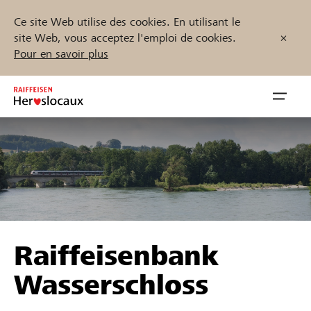
Ce site Web utilise des cookies. En utilisant le
site Web, vous acceptez l'emploi de cookies.
Pour en savoir plus
Zum
Inhalt
Navig
springen
öffnen
Démarrez maintenant
Trouvez des projets et des organisations
Raiffeisenbank
Parrainer
Wasserschloss
Soutien & assistance