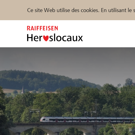
Ce site Web utilise des cookies. En utilisant l
Zum
Inhalt
springen
Parrainer
Soutien & assistance
Parte
Trouvez des projets et des organisations
DE
FR
IT