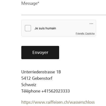
Message*
Friendly Captcha
Envoyer
Unterriedenstrasse 1B
5412
Gebenstorf
Schweiz
Téléphone
+41562023333
https://www.raiffeisen.ch/wasserschloss