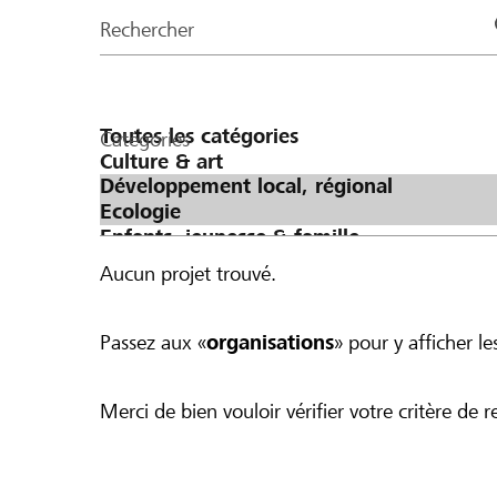
de
Rechercher
la
page
Catégories
Aucun projet trouvé.
Passez aux «
organisations
» pour y afficher les
Merci de bien vouloir vérifier votre critère de r