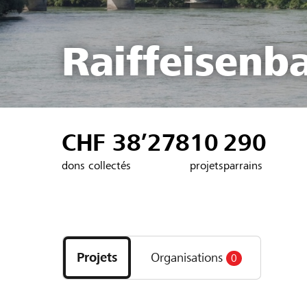
Raiffeisenb
CHF 38’278
10
290
dons collectés
projets
parrains
Découvrez
les
Projets
Organisations
0
projets
et
organisations