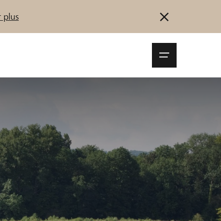
 plus
Navigationsm
öffnen
Se connecter
S'inscrire
Démarrez maintenant