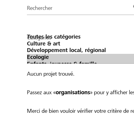
de
Rechercher
la
page
Catégories
Aucun projet trouvé.
Passez aux «
organisations
» pour y afficher les
Merci de bien vouloir vérifier votre critère de r