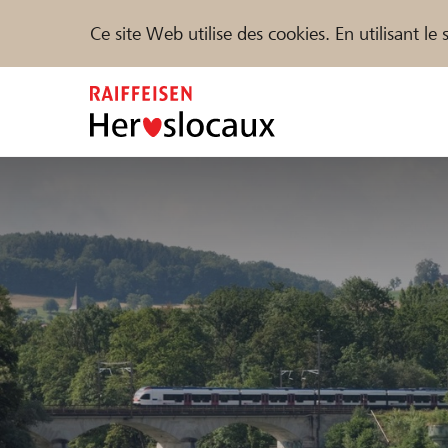
Ce site Web utilise des cookies. En utilisant l
Zum
Inhalt
springen
Parrainer
Soutien & assistance
Parte
Trouvez des projets et des organisations
DE
FR
IT