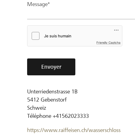
Message*
Friendly Captcha
Envoyer
Unterriedenstrasse 1B
5412
Gebenstorf
Schweiz
Téléphone
+41562023333
https://www.raiffeisen.ch/wasserschloss