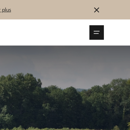
 plus
Navigationsm
öffnen
Se connecter
S'inscrire
Démarrez maintenant