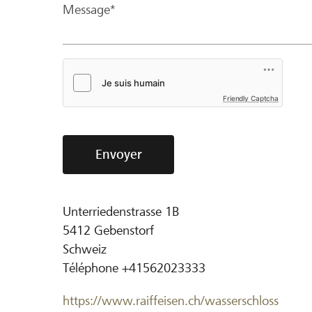
Message*
Friendly Captcha
Envoyer
Unterriedenstrasse 1B
5412
Gebenstorf
Schweiz
Téléphone
+41562023333
https://www.raiffeisen.ch/wasserschloss