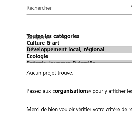
de
Rechercher
la
page
Catégories
Aucun projet trouvé.
Passez aux «
organisations
» pour y afficher les
Merci de bien vouloir vérifier votre critère de r