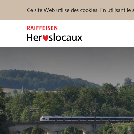
Ce site Web utilise des cookies. En utilisant l
Zum
Inhalt
springen
Parrainer
Soutien & assistance
Parte
Trouvez des projets et des organisations
DE
FR
IT