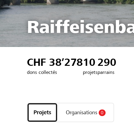
Raiffeisenb
CHF 38’278
10
290
dons collectés
projets
parrains
Découvrez
les
Projets
Organisations
0
projets
et
organisations