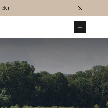
 plus
Navigationsm
öffnen
Se connecter
S'inscrire
Démarrez maintenant