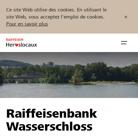
Ce site Web utilise des cookies. En utilisant le
site Web, vous acceptez l'emploi de cookies.
Pour en savoir plus
Zum
Inhalt
Navig
springen
öffnen
Démarrez maintenant
Trouvez des projets et des organisations
Raiffeisenbank
Parrainer
Wasserschloss
Soutien & assistance