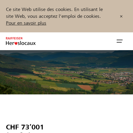
Ce site Web utilise des cookies. En utilisant le
site Web, vous acceptez l'emploi de cookies.
Pour en savoir plus
Zum
Inhalt
Navig
springen
öffnen
Démarrez maintenant
Trouvez des projets et des organisations
Parrainer
CHF 73’001
Soutien & assistance