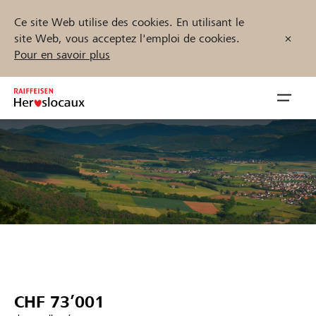
Ce site Web utilise des cookies. En utilisant le
site Web, vous acceptez l'emploi de cookies.
Pour en savoir plus
Zum
Inhalt
Navig
springen
öffnen
Démarrez maintenant
Trouvez des projets et des organisations
Parrainer
CHF 73’001
Soutien & assistance