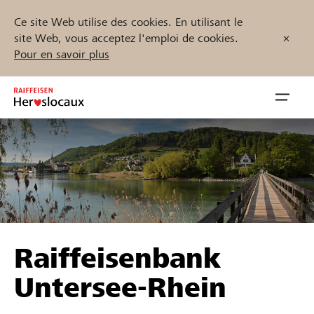
Ce site Web utilise des cookies. En utilisant le
site Web, vous acceptez l'emploi de cookies.
Pour en savoir plus
Zum
Inhalt
Navig
springen
öffnen
Démarrez maintenant
Trouvez des projets et des organisations
Raiffeisenbank
Parrainer
Untersee-Rhein
Soutien & assistance