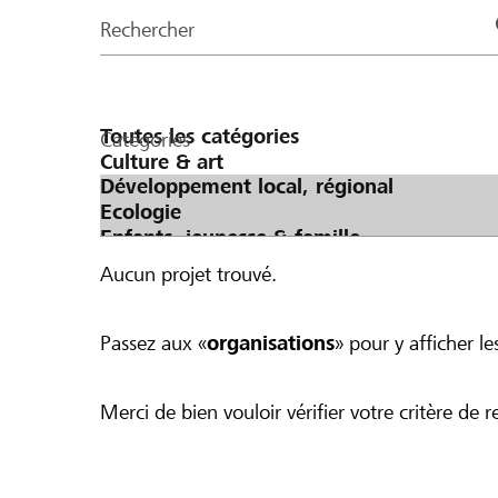
de
Rechercher
la
page
Catégories
Aucun projet trouvé.
Passez aux «
organisations
» pour y afficher les
Merci de bien vouloir vérifier votre critère de r