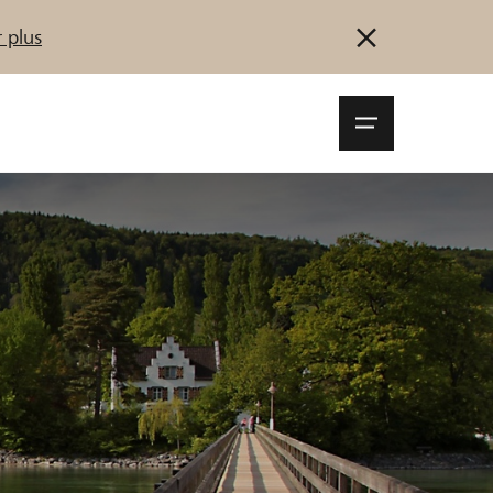
 plus
Navigationsm
öffnen
Se connecter
S'inscrire
Démarrez maintenant