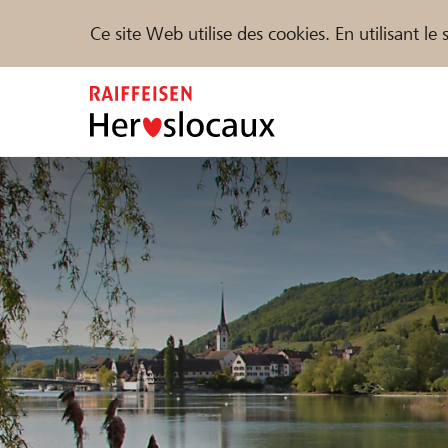
Ce site Web utilise des cookies. En utilisant l
Zum
Inhalt
springen
Parrainer
Soutien & assistance
Parte
Trouvez des projets et des organisations
DE
FR
IT