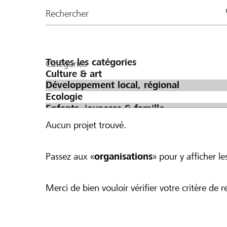
de
Rechercher
la
page
Catégories
Aucun projet trouvé.
Passez aux «
organisations
» pour y afficher les
Merci de bien vouloir vérifier votre critère de r