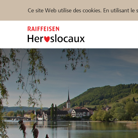
Ce site Web utilise des cookies. En utilisant l
Zum
Inhalt
springen
Parrainer
Soutien & assistance
Parte
Trouvez des projets et des organisations
DE
FR
IT