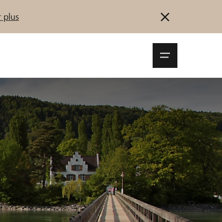
 plus
Navigationsm
öffnen
Se connecter
S'inscrire
Démarrez maintenant