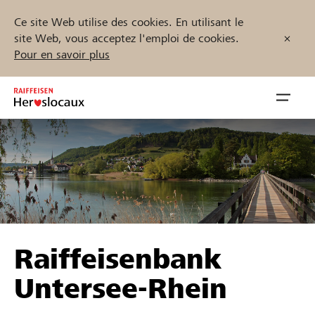
Ce site Web utilise des cookies. En utilisant le
site Web, vous acceptez l'emploi de cookies.
Pour en savoir plus
Zum
Inhalt
Navig
springen
öffnen
Démarrez maintenant
Trouvez des projets et des organisations
Raiffeisenbank
Parrainer
Untersee-Rhein
Soutien & assistance