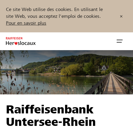
Ce site Web utilise des cookies. En utilisant le
site Web, vous acceptez l'emploi de cookies.
Pour en savoir plus
Zum
Inhalt
Navig
springen
öffnen
Démarrez maintenant
Trouvez des projets et des organisations
Raiffeisenbank
Parrainer
Untersee-Rhein
Soutien & assistance