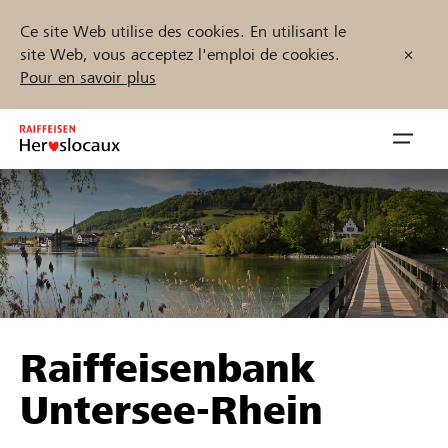
Ce site Web utilise des cookies. En utilisant le
site Web, vous acceptez l'emploi de cookies.
Pour en savoir plus
Zum
Inhalt
Navig
springen
öffnen
Démarrez maintenant
Trouvez des projets et des organisations
Raiffeisenbank
Parrainer
Untersee-Rhein
Soutien & assistance