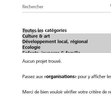
de
Rechercher
la
page
Catégories
Aucun projet trouvé.
Passez aux «
organisations
» pour y afficher les
Merci de bien vouloir vérifier votre critère de r