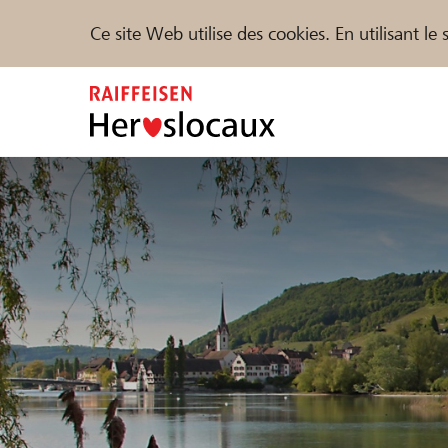
Ce site Web utilise des cookies. En utilisant l
Zum
Inhalt
springen
Parrainer
Soutien & assistance
Parte
Trouvez des projets et des organisations
DE
FR
IT