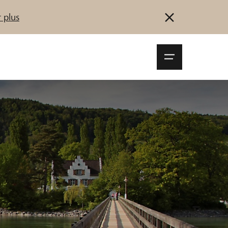
 plus
Navigationsm
öffnen
Se connecter
S'inscrire
Démarrez maintenant