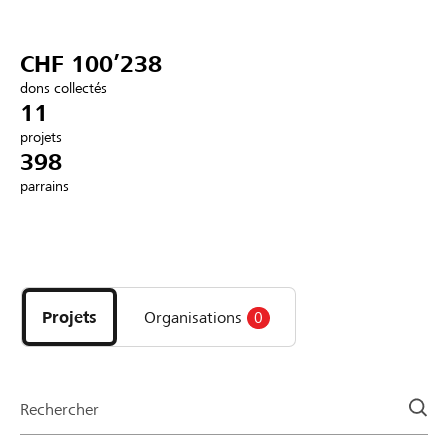
Partenaires / Banques Raiffeisen
CHF 100’238
dons collectés
11
projets
Se connecter
398
parrains
S'inscrire
Découvrez
DE
FR
IT
les
projets
Projets
Organisations
0
et
organisations
de
la
Rechercher
page