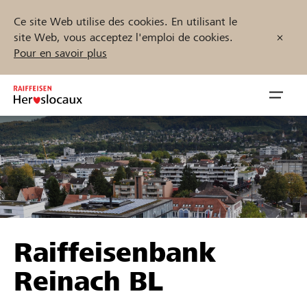
Ce site Web utilise des cookies. En utilisant le
site Web, vous acceptez l'emploi de cookies.
Pour en savoir plus
Zum
Inhalt
Navig
springen
öffnen
Démarrez maintenant
Trouvez des projets et des organisations
Raiffeisenbank
Parrainer
Reinach BL
Soutien & assistance